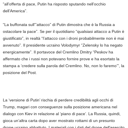
“all’offerta di pace, Putin ha risposto sputando nell’occhio
dell’America”.
“La buffonata sull'”attacco” di Putin dimostra che è la Russia a
ostacolare la pace”. Se per il quotidiano “qualsiasi attacco a Putin è
giustificato”, in realtà “l’attacco con i droni probabilmente non è mai
avvenuto”. Il presidente ucraino Volodymyr “Zelensky lo ha negato
energicamente”. Il portavoce del Cremlino Dmitry “Peskov ha
affermato che i russi non potevano fornire prove e ha esortato la
stampa a ‘credere sulla parola del Cremlino. No, non lo faremo’”, la
posizione del Post.
La ‘versione di Putin’ rischia di perdere credibilità agli occhi di
Trump, magari con conseguenze sulla posizione americana nel
dialogo con Kiev in relazione al ‘piano di pace’. La Russia, quindi,
gioca un’altra carta dopo aver mostrato rottami di un presunto
drone ucraino abbattuto. I materiali con i dati del drone dell’esercito