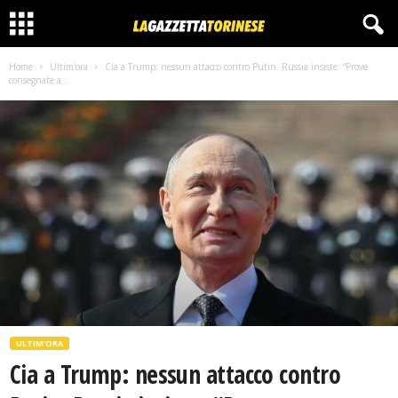
Home
Ultim'ora
Cia a Trump: nessun attacco contro Putin. Russia insiste: “Prove
consegnate a...
ULTIM'ORA
Cia a Trump: nessun attacco contro