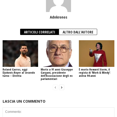
Adnkronos
ARTICOLI CORRELATI
ALTRO DALL'AUTORE
Roland Garros, oggi
Morto a 91 anni Giuseppe
È morto Howard Storm, il
Djokovic-Royer al secondo
Gargani, presidente
regista di ‘Mork & Mindy’:
turno – Diretta
dell’Associazione degli ex
aveva 94 anni
parlamentari
LASCIA UN COMMENTO