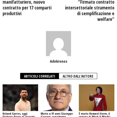
manifatturiero, nuovo
“Firmato contratto
contratto per 17 comparti
intersettoriale strumento
produttivi
di semplificazione e
welfare”
Adnkronos
ARTICOLI CORRELATI
ALTRO DALL'AUTORE
Roland Garros, oggi
Morto a 91 anni Giuseppe
È morto Howard Storm, il
Djokovic-Royer al secondo
Gargani, presidente
regista di ‘Mork & Mindy’: