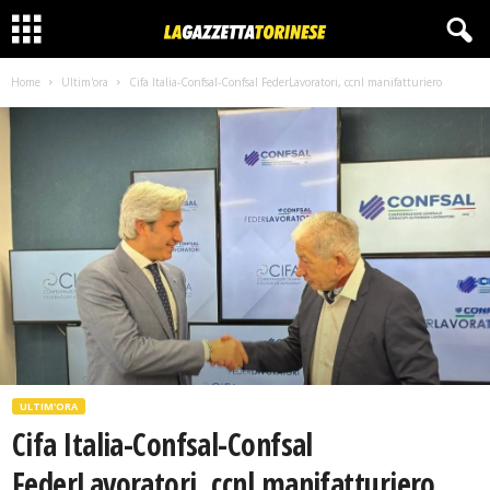
Home
Ultim'ora
Cifa Italia-Confsal-Confsal FederLavoratori, ccnl manifatturiero
ULTIM'ORA
Cifa Italia-Confsal-Confsal
FederLavoratori, ccnl manifatturiero