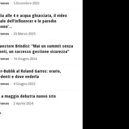
ronos
-
5 Dicembre 2023
ia alle 4 e acqua ghiacciata, il video
ale dell’influencer e le parodie
ono’...
ronos
-
23 Marzo 2025
uestore Brindisi: ”Mai un summit senza
enti, un successo gestione sicurezza”
ronos
-
16 Giugno 2024
r-Bublik al Roland Garros: orario,
edenti e dove vederla
ronos
-
4 Giugno 2025
 a maggio debutta nuovo sito
ronos
-
2 Aprile 2024