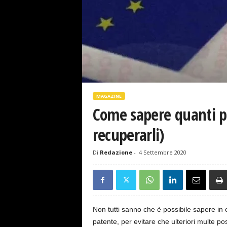
s
e
MAGAZINE
Come sapere quanti p
recuperarli)
Di
Redazione
-
4 Settembre 2020
Non tutti sanno che è possibile sapere in 
patente, per evitare che ulteriori multe pos