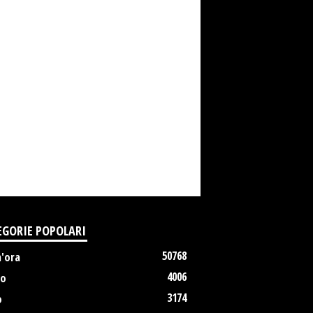
EGORIE POPOLARI
50768
m'ora
4006
no
3174
o