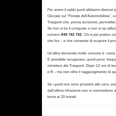
Per avere il saldo punti abbiamo diverse po
Cliccate sul “Portale dell’Automobilista”, un
Trasporti che, previa iscrizione, permetterà
Se non si ha il computer o non si sa utili
numero
848 782 782
. Chi è più pratico c
che Ios – e che consente di scoprire il pro
Un’altra domanda molto comune è: come p
E’ possibile recuperare i punti persi: frequ
ministero dei Trasporti. Dopo 12 ore di lez
e B – ma non oltre il raggiungimento di qu
Se i punti non sono prossimi allo zero, esi
dall’ultima infrazione non si commettono al
torna ai 20 iniziali.