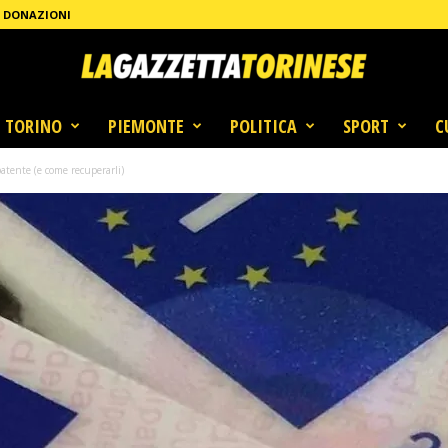
DONAZIONI
TORINO
PIEMONTE
POLITICA
SPORT
C
atente (e come recuperarli)