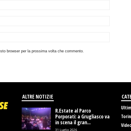
uesto browser per la prossima volta che commento.
ALTRE NOTIZIE
CAT
Ulti
R.Estate al Parco
Porporati: a Grugliasco va
Tori
in scena il gran...
Vide
31 Luglio 2026