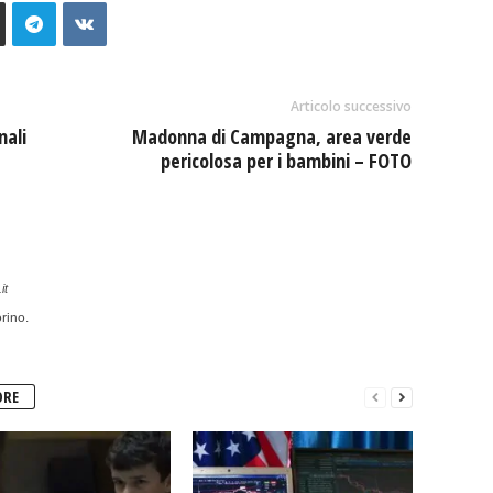
Articolo successivo
nali
Madonna di Campagna, area verde
pericolosa per i bambini – FOTO
it
rino.
ORE