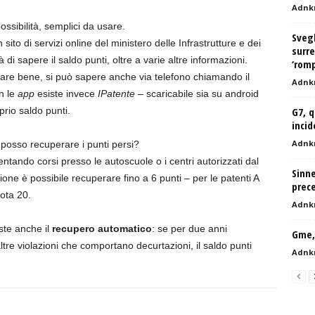
Adnk
ssibilità, semplici da usare.
Svegl
 sito di servizi online del ministero delle Infrastrutture e dei
surre
 di sapere il saldo punti, oltre a varie altre informazioni.
‘romp
zzare bene, si può sapere anche via telefono chiamando il
Adnk
on le
app
esiste invece
IPatente
– scaricabile sia su android
prio saldo punti.
G7, q
incid
Adnk
osso recuperare i punti persi?
entando corsi presso le autoscuole o i centri autorizzati dal
Sinne
ione è possibile recuperare fino a 6 punti – per le patenti A
prec
ota 20.
Adnk
ste anche il
recupero automatico
: se per due anni
Gme,
tre violazioni che comportano decurtazioni, il saldo punti
Adnk