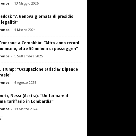
ronos
-
13 Maggio 2026
edosi: “A Genova giornata di presidio
 legalità”
ronos
-
4 Marzo 2024
Troncone a Cernobbio: “Altro anno record
iumicino, oltre 50 milioni di passeggeri”
ronos
-
5 Settembre 2025
, Trump: “Occupazione Striscia? Dipende
raele”
ronos
-
6 Agosto 2025
orti, Nessi (Asstra): “Uniformare il
ma tariffario in Lombardia”
ronos
-
19 Marzo 2024