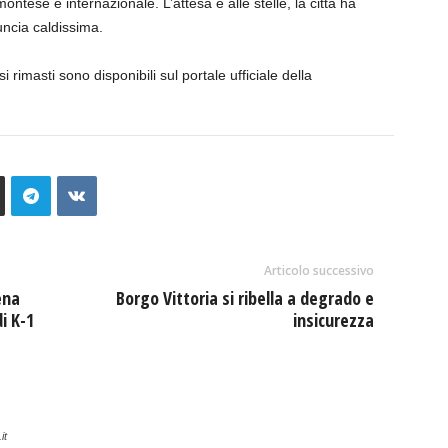
tese e internazionale. L’attesa è alle stelle, la città ha
uncia caldissima.
si rimasti sono disponibili sul portale ufficiale della
Articolo successivo
ena
Borgo Vittoria si ribella a degrado e
i K-1
insicurezza
it