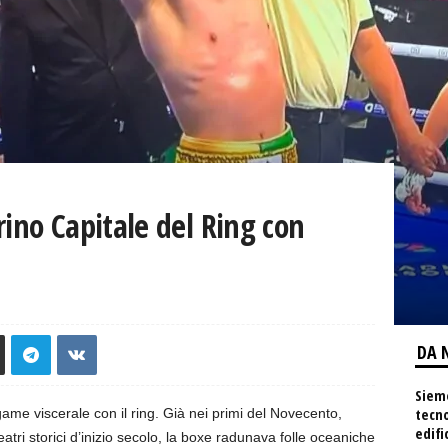
rino Capitale del Ring con
DA 
Siem
tecno
ame viscerale con il ring. Già nei primi del Novecento,
edifi
eatri storici d’inizio secolo, la boxe radunava folle oceaniche