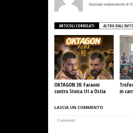
Giornale indipendente di To
ARTICOLI CORRELATI
ALTRO DALL'AUT
OKTAGON 30: Faraoni
Trofeo
contro Stoica III a Ostia
in car
LASCIA UN COMMENTO