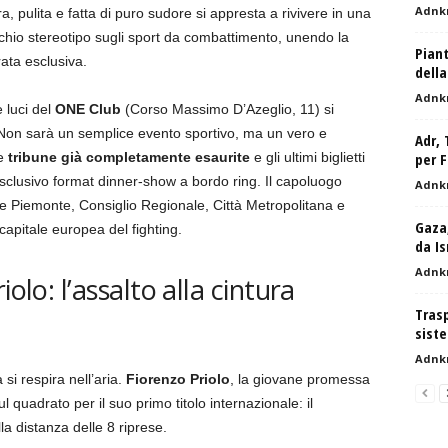
Adnk
a, pulita e fatta di puro sudore si appresta a rivivere in una
chio stereotipo sugli sport da combattimento, unendo la
Piant
rata esclusiva.
della
Adnk
e luci del
ONE Club
(Corso Massimo D’Azeglio, 11) si
 Non sarà un semplice evento sportivo, ma un vero e
Adr, 
le
tribune già completamente esaurite
e gli ultimi biglietti
per F
sclusivo format dinner-show a bordo ring. Il capoluogo
Adnk
ne Piemonte, Consiglio Regionale, Città Metropolitana e
Gaza
 capitale europea del fighting.
da Is
Adnk
olo: l’assalto alla cintura
Trasp
siste
Adnk
si respira nell’aria.
Fiorenzo Priolo
, la giovane promessa
l quadrato per il suo primo titolo internazionale: il
la distanza delle 8 riprese.