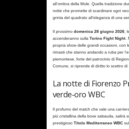
all’ombra della Mole. Quella tradizione dur
notte che promette di scardinare ogni vec
grinta del quadrato all’eleganza di una se
Il prossimo
domenica 28 giugno 2026
, l
accenderanno sulla
Torino Fight Night
.
propria show delle grandi occasioni, con 
rimasti che stanno andando a ruba per l’e
piemontese, forte del patrocinio di Regio
Comune, si riprende di diritto lo scettro di
La notte di Fiorenzo Pri
verde-oro WBC
Il profumo del match che vale una carriera 
più cristallina della boxe sabauda, salirà su
prestigioso
Titolo Mediterraneo WBC
sul