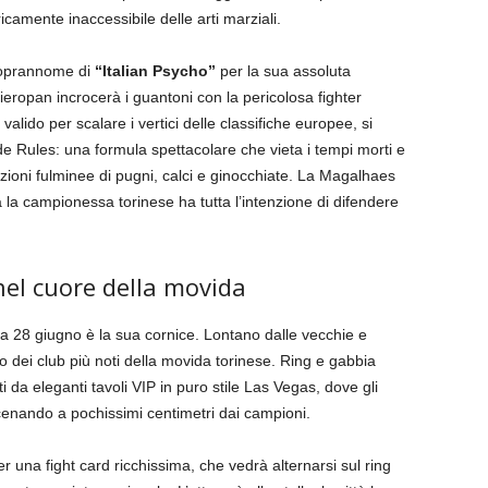
camente inaccessibile delle arti marziali.
 soprannome di
“Italian Psycho”
per la sua assoluta
Pieropan incrocerà i guantoni con la pericolosa fighter
, valido per scalare i vertici delle classifiche europee, si
e Rules: una formula spettacolare che vieta i tempi morti e
zioni fulminee di pugni, calci e ginocchiate. La Magalhaes
ma la campionessa torinese ha tutta l’intenzione di difendere
el cuore della movida
ca 28 giugno è la sua cornice. Lontano dalle vecchie e
uno dei club più noti della movida torinese. Ring e gabbia
i da eleganti tavoli VIP in puro stile Las Vegas, dove gli
 cenando a pochissimi centimetri dai campioni.
r una fight card ricchissima, che vedrà alternarsi sul ring