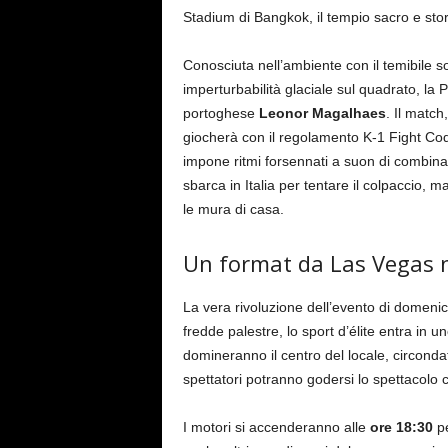
Stadium di Bangkok, il tempio sacro e stori
Conosciuta nell’ambiente con il temibile
imperturbabilità glaciale sul quadrato, la 
portoghese
Leonor Magalhaes
. Il match
giocherà con il regolamento K-1 Fight Cod
impone ritmi forsennati a suon di combina
sbarca in Italia per tentare il colpaccio, 
le mura di casa.
Un format da Las Vegas n
La vera rivoluzione dell’evento di domeni
fredde palestre, lo sport d’élite entra in 
domineranno il centro del locale, circondat
spettatori potranno godersi lo spettacolo
I motori si accenderanno alle
ore 18:30
pe