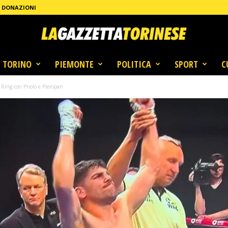
DONAZIONI
TORINO
PIEMONTE
POLITICA
SPORT
C
 Ring con Priolo e Pieropan