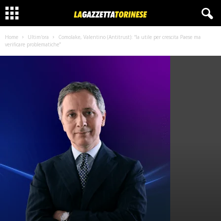
Home
Ultim'ora
Comolake, Valentino (Antitrust): “Ia utile per crescita Paese ma
verificare problematiche”