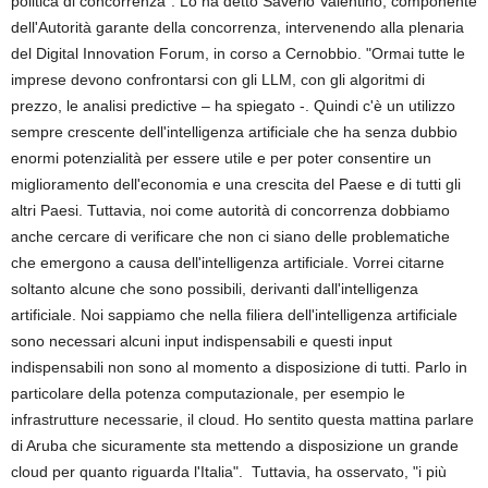
politica di concorrenza". Lo ha detto Saverio Valentino, componente
dell'Autorità garante della concorrenza, intervenendo alla plenaria
del Digital Innovation Forum, in corso a Cernobbio. "Ormai tutte le
imprese devono confrontarsi con gli LLM, con gli algoritmi di
prezzo, le analisi predictive – ha spiegato -. Quindi c'è un utilizzo
sempre crescente dell'intelligenza artificiale che ha senza dubbio
enormi potenzialità per essere utile e per poter consentire un
miglioramento dell'economia e una crescita del Paese e di tutti gli
altri Paesi. Tuttavia, noi come autorità di concorrenza dobbiamo
anche cercare di verificare che non ci siano delle problematiche
che emergono a causa dell'intelligenza artificiale. Vorrei citarne
soltanto alcune che sono possibili, derivanti dall'intelligenza
artificiale. Noi sappiamo che nella filiera dell'intelligenza artificiale
sono necessari alcuni input indispensabili e questi input
indispensabili non sono al momento a disposizione di tutti. Parlo in
particolare della potenza computazionale, per esempio le
infrastrutture necessarie, il cloud. Ho sentito questa mattina parlare
di Aruba che sicuramente sta mettendo a disposizione un grande
cloud per quanto riguarda l'Italia". Tuttavia, ha osservato, "i più