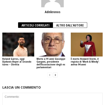
Adnkronos
ARTICOLI CORRELATI
ALTRO DALL'AUTORE
Roland Garros, oggi
Morto a 91 anni Giuseppe
È morto Howard Storm, il
Djokovic-Royer al secondo
Gargani, presidente
regista di ‘Mork & Mindy’:
turno – Diretta
dell’Associazione degli ex
aveva 94 anni
parlamentari
LASCIA UN COMMENTO