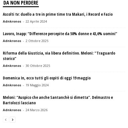
DA NON PERDERE
Ascolti tv: duello a tre in prime time tra Makari, i Record e Fazio
Adnkronos
-
22 Aprile 2024
Lavoro, Inapp: “Differenze percepite da 58% donne e 43,6% uomini”
Adnkronos
-
2 Ottobre 2025
Riforma della Giustizia, via libera definitivo. Meloni: “Traguardo
storico”
Adnkronos
-
30 Ottobre 2025
Domenica In, ecco tutti gli ospiti di oggi 19 maggio
Adnkronos
-
19 Maggio 2024
Meloni: “Auspico che anche Santanchè si dimetta”. Delmastro e
Bartolozzi lasciano
Adnkronos
-
24 Marzo 2026