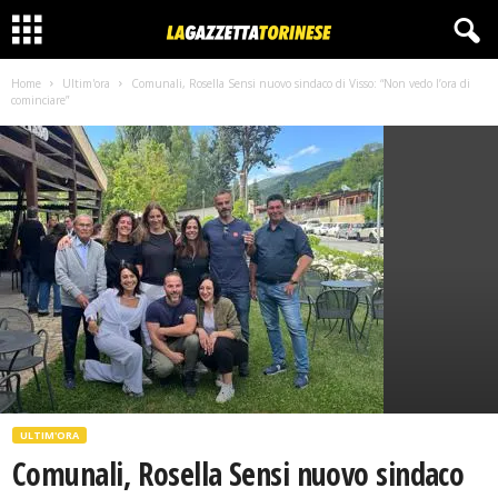
Home
Ultim'ora
Comunali, Rosella Sensi nuovo sindaco di Visso: “Non vedo l’ora di
cominciare”
ULTIM'ORA
Comunali, Rosella Sensi nuovo sindaco