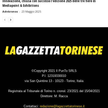
Innovazione, chiusa con successo l’edizione 2025 delle tre fiere di
Mediapoint & Exhibitions
Adnkronos
-
23 Maggio 2025
©Copyright 2021 Il PunTo SRLS
P.I. 12319330010
via San Quintino 13 - 10123 - Torino, Italia
Registrata al Tribunale di Torino n. cronol. 23/2021 del 15/04/2021
Direttore: M. Racca
Contattaci:
redazione@lagazzettatorinese.it