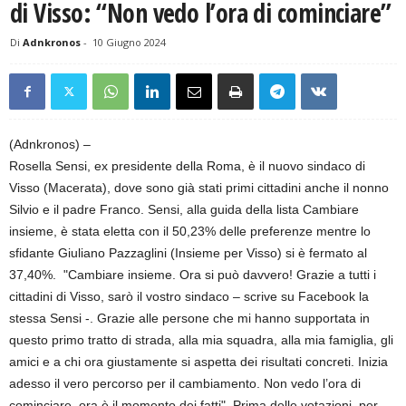
di Visso: “Non vedo l’ora di cominciare”
Di
Adnkronos
-
10 Giugno 2024
(Adnkronos) –
Rosella Sensi, ex presidente della Roma, è il nuovo sindaco di
Visso (Macerata), dove sono già stati primi cittadini anche il nonno
Silvio e il padre Franco. Sensi, alla guida della lista Cambiare
insieme, è stata eletta con il 50,23% delle preferenze mentre lo
sfidante Giuliano Pazzaglini (Insieme per Visso) si è fermato al
37,40%. "Cambiare insieme. Ora si può davvero! Grazie a tutti i
cittadini di Visso, sarò il vostro sindaco – scrive su Facebook la
stessa Sensi -. Grazie alle persone che mi hanno supportata in
questo primo tratto di strada, alla mia squadra, alla mia famiglia, gli
amici e a chi ora giustamente si aspetta dei risultati concreti. Inizia
adesso il vero percorso per il cambiamento. Non vedo l’ora di
cominciare, ora è il momento dei fatti". Prima delle votazioni, per