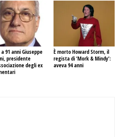
 a 91 anni Giuseppe
È morto Howard Storm, il
ni, presidente
regista di ‘Mork & Mindy’:
ssociazione degli ex
aveva 94 anni
mentari