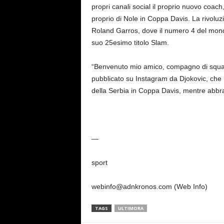
propri canali social il proprio nuovo coac
proprio di Nole in Coppa Davis. La rivoluzio
Roland Garros, dove il numero 4 del mondo
suo 25esimo titolo Slam.
“Benvenuto mio amico, compagno di squadr
pubblicato su Instagram da Djokovic, che h
della Serbia in Coppa Davis, mentre abbra
—
sport
webinfo@adnkronos.com (Web Info)
TAGS
ULTIMORA