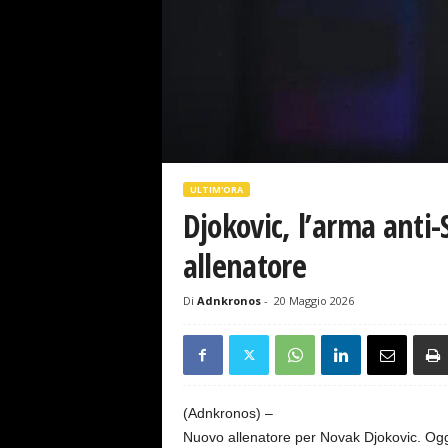
s
e
ULTIM'ORA
Djokovic, l’arma anti-
allenatore
Di
Adnkronos
-
20 Maggio 2026
(Adnkronos) –
Nuovo allenatore per Novak Djokovic. Oggi