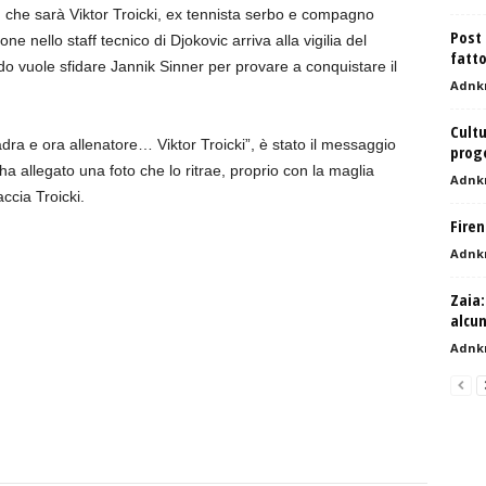
h, che sarà Viktor Troicki, ex tennista serbo e compagno
Post 
ne nello staff tecnico di Djokovic arriva alla vigilia del
fatto
 vuole sfidare Jannik Sinner per provare a conquistare il
Adnk
Cult
a e ora allenatore… Viktor Troicki”, è stato il messaggio
proge
a allegato una foto che lo ritrae, proprio con la maglia
Adnk
ccia Troicki.
Firen
Adnk
Zaia:
alcu
Adnk