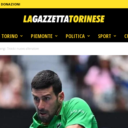
DONAZIONI
TORINO
PIEMONTE
POLITICA
SPORT
C
rigi: Troicki nuovo allenatore