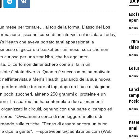
DA 
Esofa
open 
un mese per tornare… al top della forma. L'asso dei Los
Adnk
mazione fisica nel corso di un'intervista rilasciata a Today,
Trump
s Health che aveva portato tanti appassionati a
chies
 ho smesso di giocare a basket per un mese, cosa che non
Adnk
atto curioso per una star Nba, che ha aggiunto:
ita. Di certo non dimenticherò come si fa in un
Lotus
state è stata diversa. Quanto è successo mi ha motivato
Adnk
 nell'intervista a Men's Health, parlando della sua nuova
 perdere chili e tornare al top, dopo un finale di stagione
Lanci
on pochi zuccheri, almeno 250 grammi di proteine e un
camp
Posi
giorno. La sua routine ha contemplato due allenamenti
ri organizzati in circuiti, ognuno con una parte di campo ed
Adnk
el corpo. "Ovviamente cerco di non leggere molto e di
Paten
ornando sulle critiche. "Penso di essere ancora un buon
anni
 che dice la gente". —sportwebinfo@adnkronos.com (Web
Adnk