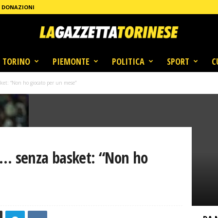
DONAZIONI
TORINO
PIEMONTE
POLITICA
SPORT
C
ket: “Non ho giocato per un mese”
a… senza basket: “Non ho