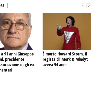
ORE
 a 91 anni Giuseppe
È morto Howard Storm, il
ni, presidente
regista di ‘Mork & Mindy’:
ssociazione degli ex
aveva 94 anni
mentari