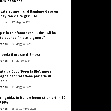
NON PERDERE
gite eosinofila, al Bambino Gesù un
day con visite gratuite
ronos
-
27 Maggio 2024
 e la telefonata con Putin: “Gli ho
to quando finisce la guerra”
ronos
-
20 Maggio 2025
 svela il prezzo di Emeya
ronos
-
11 Marzo 2024
ata da Coop ‘Foresta Blu’, nuova
agna per protezione praterie di
donia
ronos
-
31 Maggio 2024
ti guida, in Italia è boom stranieri: in 10
 +40%
ronos
-
28 Settembre 2025