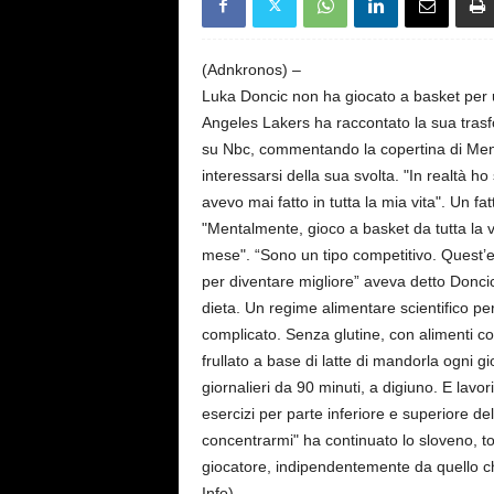
s
e
(Adnkronos) –
Luka Doncic non ha giocato a basket per 
Angeles Lakers ha raccontato la sua trasfor
su Nbc, commentando la copertina di Men'
interessarsi della sua svolta. "In realtà
avevo mai fatto in tutta la mia vita". Un f
"Mentalmente, gioco a basket da tutta la v
mese". “Sono un tipo competitivo. Quest’e
per diventare migliore” aveva detto Doncic
dieta. Un regime alimentare scientifico per
complicato. Senza glutine, con alimenti c
frullato a base di latte di mandorla ogni 
giornalieri da 90 minuti, a digiuno. E lavo
esercizi per parte inferiore e superiore d
concentrarmi" ha continuato lo sloveno, t
giocatore, indipendentemente da quello
Info)