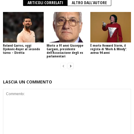
ARTICOLI CORRELATI
ALTRO DALL'AUTORE
Roland Garros, oggi
Morto a 91 anni Giuseppe
È morto Howard Storm, il
Djokovic-Royer al secondo
Gargani, presidente
regista di ‘Mork & Mindy’:
turno – Diretta
dell’Associazione degli ex
aveva 94 anni
parlamentari
LASCIA UN COMMENTO