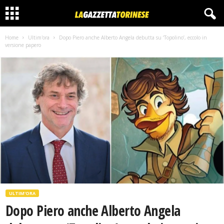
Home
Ultim'ora
Dopo Piero anche Alberto Angela debutta su ‘Topolino’, eccolo in
versione papero
ULTIM'ORA
Dopo Piero anche Alberto Angela