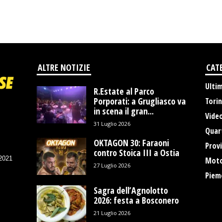
ALTRE NOTIZIE
CAT
Ulti
R.Estate al Parco
Porporati: a Grugliasco va
Tori
in scena il gran...
Vide
31 Luglio 2026
Quart
OKTAGON 30: Faraoni
Provi
contro Stoica III a Ostia
/2021
Moto
27 Luglio 2026
Piem
Sagra dell’Agnolotto
2026: festa a Bosconero
21 Luglio 2026