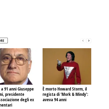
ORE
 a 91 anni Giuseppe
È morto Howard Storm, il
ni, presidente
regista di ‘Mork & Mindy’:
ssociazione degli ex
aveva 94 anni
mentari