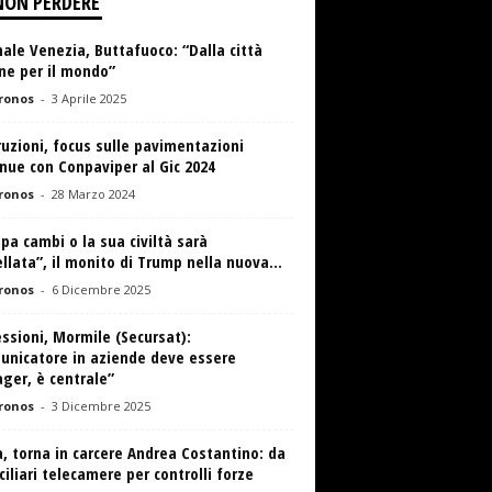
NON PERDERE
ale Venezia, Buttafuoco: “Dalla città
ne per il mondo”
ronos
-
3 Aprile 2025
uzioni, focus sulle pavimentazioni
nue con Conpaviper al Gic 2024
ronos
-
28 Marzo 2024
pa cambi o la sua civiltà sarà
llata”, il monito di Trump nella nuova...
ronos
-
6 Dicembre 2025
ssioni, Mormile (Secursat):
unicatore in aziende deve essere
ger, è centrale”
ronos
-
3 Dicembre 2025
 torna in carcere Andrea Costantino: da
iliari telecamere per controlli forze