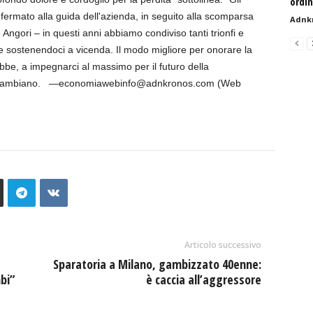
ordi
rmato alla guida dell'azienda, in seguito alla scomparsa
Adnk
Angori – in questi anni abbiamo condiviso tanti trionfi e
e sostenendoci a vicenda. Il modo migliore per onorare la
be, a impegnarci al massimo per il futuro della
o di Cambiano. —economiawebinfo@adnkronos.com (Web
Articolo successivo
Sparatoria a Milano, gambizzato 40enne:
bi”
è caccia all’aggressore