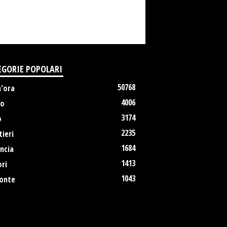
EGORIE POPOLARI
50768
m'ora
4006
no
3174
o
2235
ieri
1684
ncia
1413
ri
1043
onte