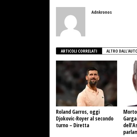
Adnkronos
ARTICOLI CORRELATI
ALTRO DALL'AUT
Roland Garros, oggi
Morto
Djokovic-Royer al secondo
Garga
turno – Diretta
dell’A
parla