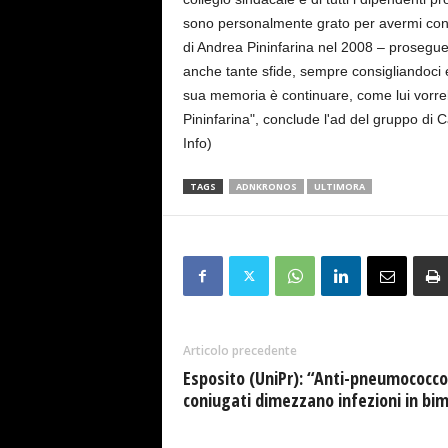
sono personalmente grato per avermi confe
di Andrea Pininfarina nel 2008 – prosegue 
anche tante sfide, sempre consigliandoci 
sua memoria è continuare, come lui vorreb
Pininfarina", conclude l'ad del grupp
Info)
TAGS
ADNKRONOS
ULTIMORA
Articolo precedente
Esposito (UniPr): “Anti-pneumococco
coniugati dimezzano infezioni in bim