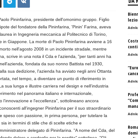
DA 
Bienn
lezio
Paolo Pininfarina, presidente dell'omonimo gruppo. Figlio
ipote del fondatore della Pininfarina, 'Pinin' Farina, aveva
Adnk
aurea in Ingegneria meccanica al Politecnico di Torino,
Costr
i e in Giappone. La morte di Paolo Pininfarina avviene a 16
conti
morto nell'agosto 2008 in un incidente stradale, mentre
Adnk
, scrive in una nota il Cda e l'azienda, "per tanti anni ha
ell'azienda, fondata da suo nonno Battista nel 1930,
“Euro
lla sua dedizione, l'azienda ha avviato negli anni Ottanta
cance
rtata, nel tempo, a diventare un punto di riferimento in
Adnk
La sua lunga e illustre carriera nel design e nell'industria
ferimento nel panorama italiano e internazionale,
Profe
“Com
 l'innovazione e l'eccellenza", sottolineano ancora
mana
onoscenti all'ingegner Pininfarina per il suo straordinario
Adnk
e speso con passione, in prima persona, per tutelare la
sia in termini di stile che di scelte etiche e
Roma,
mministratore delegato di Pininfarina. "A nome del Cda, del
domic
rofondo dolore e cordoglio per la perdita" sottolinea. "Gli