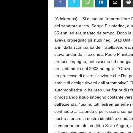
s
e
(Adnkronos) – Si è spento l'imprenditore 
del senatore a vita, Sergio Pininfarina, e n
65 anni ed era malato da tempo. Dopo la l
aveva proseguito gli studi negli Stati Unit
anni dalla scomparsa del fratello Andrea, 
stava andando in azienda. Paolo Pininfarina
profuso impegno, entusiasmo ed energia n
presiedendola dal 2008 ad oggi". "Grazie a
un processo di diversificazione che l'ha po
ambiti di design diversi dall'automotive". "
automobilistica lo ha reso una figura di ri
dimostrando il suo impegno costante verso
dall'azienda. "Siamo tutti estremamente ric
contributo all'azienda e per essersi sempr
nostra storia e la nostra identità aziendale 
comportamentali" ha detto Silvio Angori, a
collegio sindacale e di tutti i dipendenti p