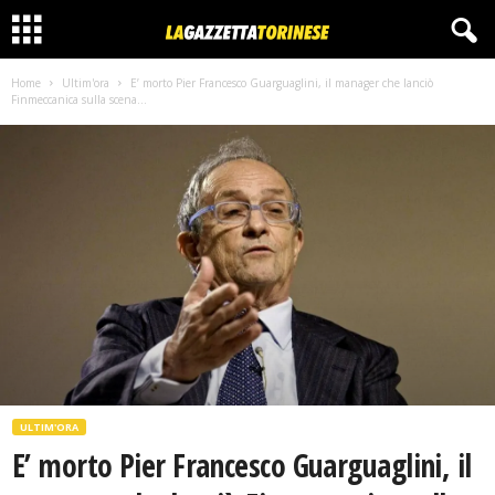
Home
Ultim'ora
E’ morto Pier Francesco Guarguaglini, il manager che lanciò
Finmeccanica sulla scena...
ULTIM'ORA
E’ morto Pier Francesco Guarguaglini, il