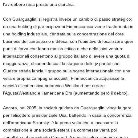
l’avrebbero resa presto una diarchia.
Con Guarguaglini si registra invece un cambio di passo strategico:
da una holding di partecipazioni Finmeccanica viene trasformata in
una holding industriale, centrata sulla concentrazione del core
business dell’aerospazio e difesa, con l’obiettivo di focalizzare quei
punti di forza che fanno massa critica e che nelle joint venture
internazionali consentono al gruppo italiano di avere una quota di
maggioranza, chiudendo così la stagione delle jv paritetiche.
Questa strada lancia il gruppo sulla scena internazionale con una
vera e propria campagna acquisti: Finmeccanica acquisisce la
società elicotteristica britannica Westland per creare
l’AgustaWestland e l’americana Drs (aumentando però il debito).
Ancora, nel 2005, la società guidata da Guarguaglini vince la gara
per l’elicottero presidenziale Usa, battendo in casa la concorrenza
dell’americana Sikorsky: è la prima volta che a incassare la
commissione è una società estera (la commessa verrà poi
annullata dal presidente Obama). A questo colpo, seguirà quello