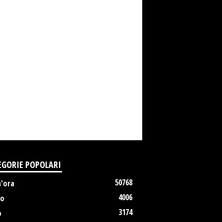
EGORIE POPOLARI
50768
m'ora
4006
no
3174
o