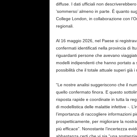
diffuse. I dati ufficiali non descriverebb
‘sommerso’ almeno in parte. È quanto sugg
College London, in collaborazione con l’Or
regionali.
Al 16 maggio 2026, nel Paese si registrav
confermati identificati nella provincia di It
riguardanti persone che avevano viaggiato
modelli indipendenti che hanno portato a
possibilità che il totale attuale superi già i
“Le nostre analisi suggeriscono che il nu
quello confermato finora. E questo sottoli
risposta rapide e coordinate in tutta la r
di modellistica delle malattie infettive -. 
l’importanza di raccogliere informazioni pi
prospetticamente, per migliorare la nostr
più efficace”. Nonostante l’incertezza evid
abbastanza certi che vi sia “una sostanzia