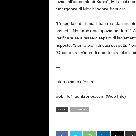
inviati all’ospedale di Bunia”, E’ la test
emergenza di Medici senza frontiere.
“L’ospedale di Bunia li ha rimandati indietr
sospetti. Non abbiamo spazio per loro'”. All
verificare se avessero reparti di isolamen
risposto: ‘Siamo pieni di casi sospetti. No
“Questo dà un’idea di quanto sia folle la
—
internazionale/esteri
webinfo@adnkronos.com (Web Info)
TAGS
ULTIMORA