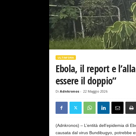
s
e
ULTIM'ORA
Ebola, il report e l’al
essere il doppio”
Di
Adnkronos
-
22 Maggio 2026
(Adnkronos) – L’entità dell’epidemia di E
causata dal virus Bundibugyo, potrebbe e