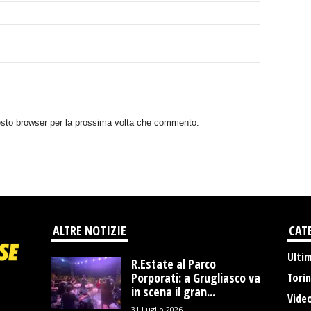
uesto browser per la prossima volta che commento.
ALTRE NOTIZIE
CAT
Ulti
R.Estate al Parco
Porporati: a Grugliasco va
Tori
in scena il gran...
Vide
31 Luglio 2026