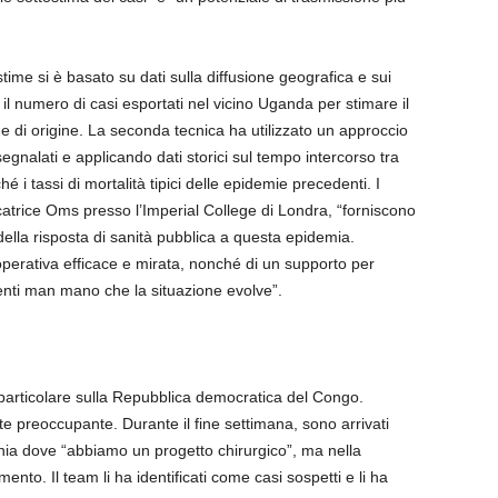
stime si è basato su dati sulla diffusione geografica e sui
l numero di casi esportati nel vicino Uganda per stimare il
ne di origine. La seconda tecnica ha utilizzato un approccio
egnalati e applicando dati storici sul tempo intercorso tra
é i tassi di mortalità tipici delle epidemie precedenti. I
catrice Oms presso l’Imperial College di Londra, “forniscono
della risposta di sanità pubblica a questa epidemia.
operativa efficace e mirata, nonché di un supporto per
rventi man mano che la situazione evolve”.
 in particolare sulla Repubblica democratica del Congo.
preoccupante. Durante il fine settimana, sono arrivati
unia dove “abbiamo un progetto chirurgico”, ma nella
nto. Il team li ha identificati come casi sospetti e li ha