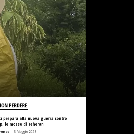
NON PERDERE
si prepara alla nuova guerra contro
p, le mosse di Teheran
ronos
-
3 Maggio 2026