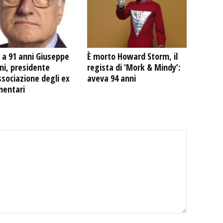
 a 91 anni Giuseppe
È morto Howard Storm, il
ni, presidente
regista di ‘Mork & Mindy’:
ssociazione degli ex
aveva 94 anni
mentari