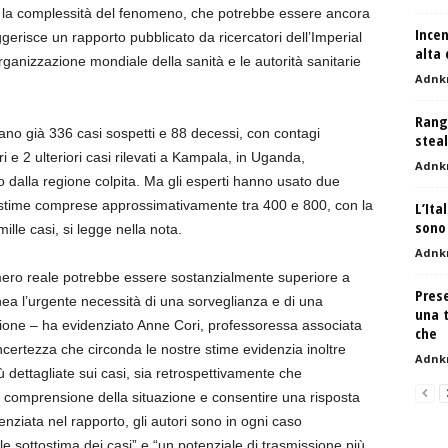
ero la complessità del fenomeno, che potrebbe essere ancora
Incen
erisce un rapporto pubblicato da ricercatori dell’Imperial
alta 
ganizzazione mondiale della sanità e le autorità sanitarie
Adnk
Range
ano già 336 casi sospetti e 88 decessi, con contagi
steal
uri e 2 ulteriori casi rilevati a Kampala, in Uganda,
Adnk
 dalla regione colpita. Ma gli esperti hanno usato due
 stime comprese approssimativamente tra 400 e 800, con la
L’Ita
sono
 mille casi, si legge nella nota.
Adnk
mero reale potrebbe essere sostanzialmente superiore a
Prese
nea l’urgente necessità di una sorveglianza e di una
una t
egione – ha evidenziato Anne Cori, professoressa associata
che
L’incertezza che circonda le nostre stime evidenzia inoltre
Adnk
ù dettagliate sui casi, sia retrospettivamente che
a comprensione della situazione e consentire una risposta
enziata nel rapporto, gli autori sono in ogni caso
le sottostima dei casi” e “un potenziale di trasmissione più