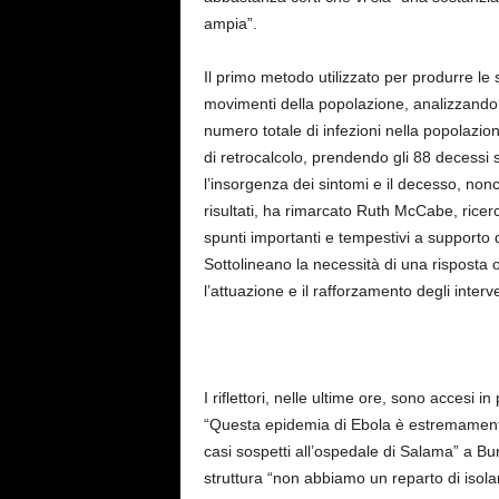
ampia”.
Il primo metodo utilizzato per produrre le 
movimenti della popolazione, analizzando i
numero totale di infezioni nella popolazio
di retrocalcolo, prendendo gli 88 decessi s
l’insorgenza dei sintomi e il decesso, nonch
risultati, ha rimarcato Ruth McCabe, ricer
spunti importanti e tempestivi a supporto 
Sottolineano la necessità di una risposta 
l’attuazione e il rafforzamento degli inte
I riflettori, nelle ultime ore, sono accesi
“Questa epidemia di Ebola è estremamente 
casi sospetti all’ospedale di Salama” a B
struttura “non abbiamo un reparto di isolame