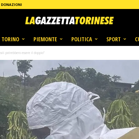
DONAZIONI
TORINO
PIEMONTE
POLITICA
SPORT
C
 reali potrebbero essere il doppio”