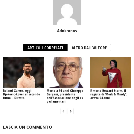
Adnkronos
ARTICOLI CORRELATI
ALTRO DALL'AUTORE
Roland Garros, oggi
Morto a 91 anni Giuseppe
È morto Howard Storm, il
Djokovic-Royer al secondo
Gargani, presidente
regista di ‘Mork & Mindy’:
turno – Diretta
dell’Associazione degli ex
aveva 94 anni
parlamentari
LASCIA UN COMMENTO