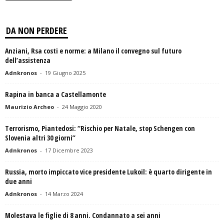
DA NON PERDERE
Anziani, Rsa costi e norme: a Milano il convegno sul futuro
dell’assistenza
Adnkronos
-
19 Giugno 2025
Rapina in banca a Castellamonte
Maurizio Archeo
-
24 Maggio 2020
Terrorismo, Piantedosi: “Rischio per Natale, stop Schengen con
Slovenia altri 30 giorni”
Adnkronos
-
17 Dicembre 2023
Russia, morto impiccato vice presidente Lukoil: è quarto dirigente in
due anni
Adnkronos
-
14 Marzo 2024
Molestava le figlie di 8 anni. Condannato a sei anni