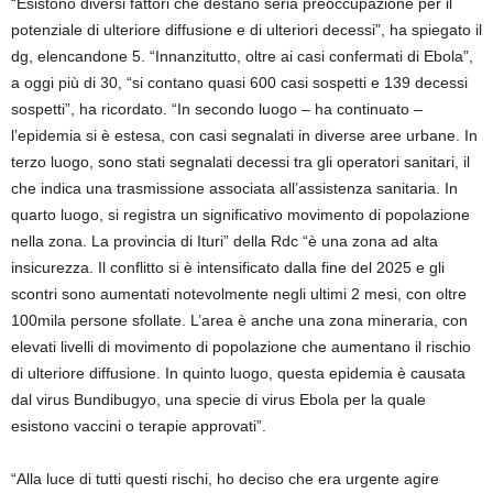
“Esistono diversi fattori che destano seria preoccupazione per il
potenziale di ulteriore diffusione e di ulteriori decessi”, ha spiegato il
dg, elencandone 5. “Innanzitutto, oltre ai casi confermati di Ebola”,
a oggi più di 30, “si contano quasi 600 casi sospetti e 139 decessi
sospetti”, ha ricordato. “In secondo luogo – ha continuato –
l’epidemia si è estesa, con casi segnalati in diverse aree urbane. In
terzo luogo, sono stati segnalati decessi tra gli operatori sanitari, il
che indica una trasmissione associata all’assistenza sanitaria. In
quarto luogo, si registra un significativo movimento di popolazione
nella zona. La provincia di Ituri” della Rdc “è una zona ad alta
insicurezza. Il conflitto si è intensificato dalla fine del 2025 e gli
scontri sono aumentati notevolmente negli ultimi 2 mesi, con oltre
100mila persone sfollate. L’area è anche una zona mineraria, con
elevati livelli di movimento di popolazione che aumentano il rischio
di ulteriore diffusione. In quinto luogo, questa epidemia è causata
dal virus Bundibugyo, una specie di virus Ebola per la quale
esistono vaccini o terapie approvati”.
“Alla luce di tutti questi rischi, ho deciso che era urgente agire