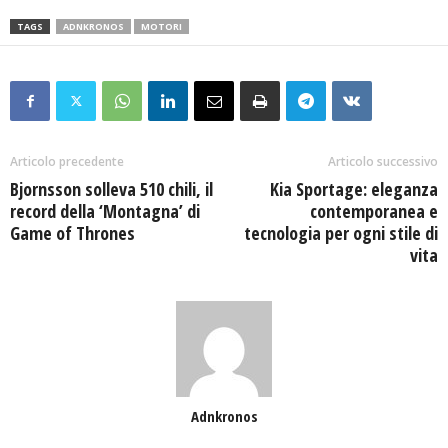
TAGS
ADNKRONOS
MOTORI
Articolo precedente
Articolo successivo
Bjornsson solleva 510 chili, il
Kia Sportage: eleganza
record della ‘Montagna’ di
contemporanea e
Game of Thrones
tecnologia per ogni stile di
vita
Adnkronos