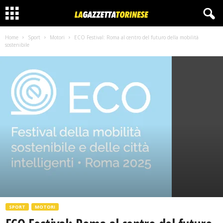
Home
Sport
Motori
ECO Festival: Roma al centro del futuro della mobilità
sostenibile
SPORT
MOTORI