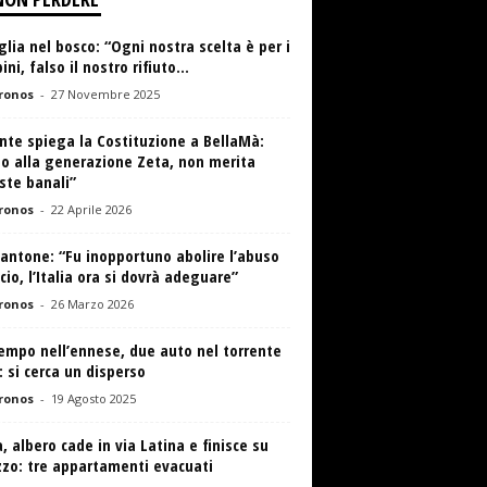
lia nel bosco: “Ogni nostra scelta è per i
ni, falso il nostro rifiuto...
ronos
-
27 Novembre 2025
nte spiega la Costituzione a BellaMà:
o alla generazione Zeta, non merita
ste banali”
ronos
-
22 Aprile 2026
antone: “Fu inopportuno abolire l’abuso
icio, l’Italia ora si dovrà adeguare”
ronos
-
26 Marzo 2026
empo nell’ennese, due auto nel torrente
: si cerca un disperso
ronos
-
19 Agosto 2025
 albero cade in via Latina e finisce su
zzo: tre appartamenti evacuati