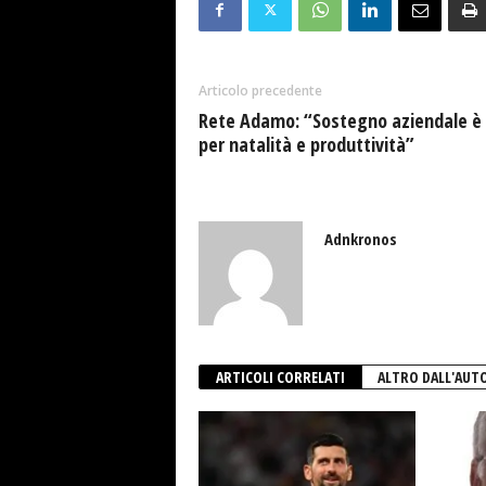
Articolo precedente
Rete Adamo: “Sostegno aziendale è 
per natalità e produttività”
Adnkronos
ARTICOLI CORRELATI
ALTRO DALL'AUT