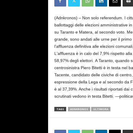
s
e
(Adnkronos) – Non solo referendum. I citta
ballottaggi delle elezioni amministrative i
su Taranto e Matera, al secondo voto. Ment
grande, sono andati alle urne per il primo 
l'affluenza definitiva alle elezioni comuna
L'affluenza è in calo del 7,9% rispetto all
58,97% degli elettori. A Taranto, quando s
centrosinistra Piero Bitetti è in testa nel
Tacente, candidato delle civiche di centro,
espressione della Lega e al secondo da Frat
è al 37,39%. Anche i risultati riportati dai
scrutinati vedono in testa Bitetti. —poli
TAGS
ADNKRONOS
ULTIMORA