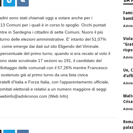
Famig
bambi
dini sono stati chiamati oggi a votare anche per i
n 13 Comuni per i quali è in corso lo spoglio. Occhi puntati
Adnk
re in Sardegna i cittadini di sette Comuni, Nuoro il più
Viola
turno delle elezioni amministrative. E' intanto del 51,07%
“Grat
li, come emerge dai dati sul sito Eligendo del Viminale.
rispo
a percentuale del primo turno, quando si era recato al voto il
Adnk
ono state scrutinate 17 sezioni su 191, il candidato del
 ballottaggio delle comunali con il 57,26% mentre Francesco
Ue, C
 sostenuto già al primo turno da una lista civica
d’uff
elli d'Italia e Forza Italia, con l'apparentamento ufficiale,
Adnk
 comitati elettorali e relativi a un numero maggiore di seggi
Malt
ticawebinfo@adnkronos.com (Web Info)
Crisa
Adnk
Roma,
pala