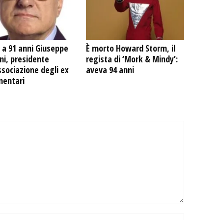
 a 91 anni Giuseppe
È morto Howard Storm, il
ni, presidente
regista di ‘Mork & Mindy’:
ssociazione degli ex
aveva 94 anni
mentari