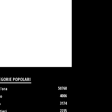
EGORIE POPOLARI
50768
m'ora
4006
no
3174
o
2235
ieri