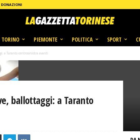
DONAZIONI
TORINO
PIEMONTE
POLITICA
SPORT
C
i: a Taranto centrosinistra avanti
e, ballottaggi: a Taranto
DA 