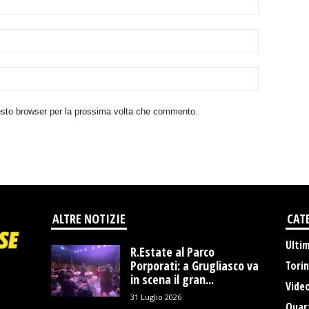
uesto browser per la prossima volta che commento.
ALTRE NOTIZIE
CAT
Ulti
R.Estate al Parco
Porporati: a Grugliasco va
Tori
in scena il gran...
Vide
31 Luglio 2026
Quart