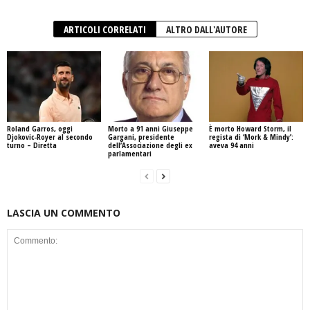
ARTICOLI CORRELATI
ALTRO DALL'AUTORE
Roland Garros, oggi
Morto a 91 anni Giuseppe
È morto Howard Storm, il
Djokovic-Royer al secondo
Gargani, presidente
regista di ‘Mork & Mindy’:
turno – Diretta
dell’Associazione degli ex
aveva 94 anni
parlamentari
LASCIA UN COMMENTO