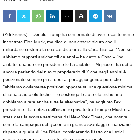
(Adnkronos) – Donald Trump ha confermato di aver recentemente
incontrato Elon Musk, ma dice di non essere sicuro che il
miliardario sosterrà la sua candidatura alla Casa Bianca. "Non so,
abbiamo rapporti amichevoli da anni – ha detto a Cbnc – l'ho
aiutato, quando ero presidente lo ha aiutato". "Mi piace", ha detto
ancora parlando del nuovo proprietario di X che negli anni si è
posizionato sempre più a destra, poi aggiungendo però che
"abbiamo ovviamente posizioni opposte su una questione minima,
chiamata auto elettriche". "Io sostengo le auto elettriche, ma
dobbiamo avere anche tutte le alternative", ha aggiunto l'ex
presidente. La notizia dell'incontro privato tra Trump e Musk era
stata data la scorsa settimana dal New York Times, che notava
come la campagna del tycoon è in grande svantaggio finanziario
rispetto a quella di Joe Biden, considerando il fatto che i soldi
vanno a coprire in gran parte alle sue spese legali. —