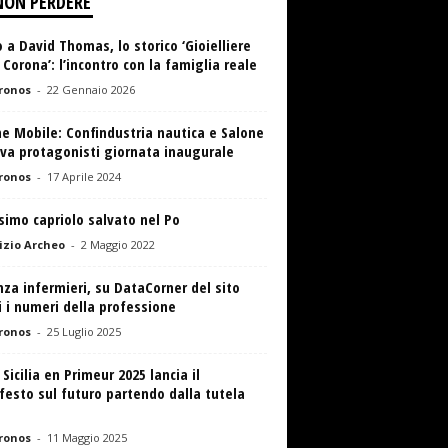
NON PERDERE
 a David Thomas, lo storico ‘Gioielliere
 Corona’: l’incontro con la famiglia reale
ronos
-
22 Gennaio 2026
e Mobile: Confindustria nautica e Salone
va protagonisti giornata inaugurale
ronos
-
17 Aprile 2024
imo capriolo salvato nel Po
zio Archeo
-
2 Maggio 2022
za infermieri, su DataCorner del sito
 i numeri della professione
ronos
-
25 Luglio 2025
 Sicilia en Primeur 2025 lancia il
esto sul futuro partendo dalla tutela
ronos
-
11 Maggio 2025