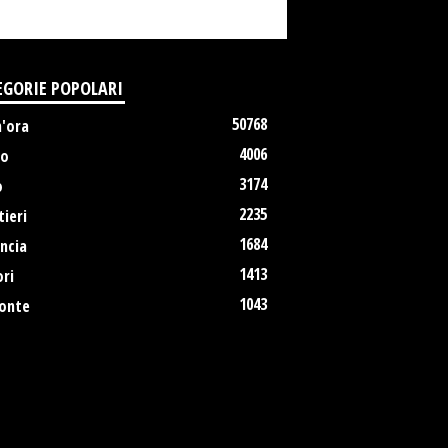
EGORIE POPOLARI
50768
m'ora
4006
no
3174
o
2235
ieri
1684
ncia
1413
ri
1043
onte