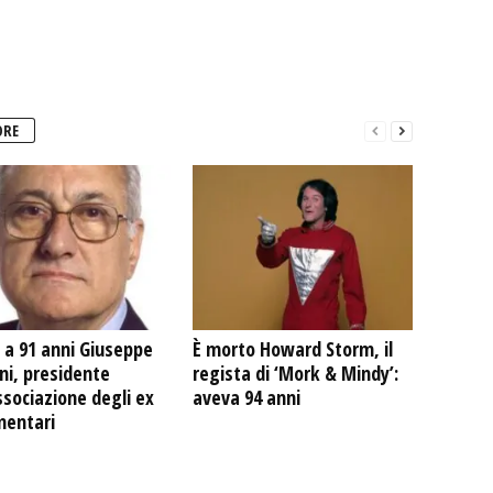
ORE
 a 91 anni Giuseppe
È morto Howard Storm, il
ni, presidente
regista di ‘Mork & Mindy’:
ssociazione degli ex
aveva 94 anni
mentari