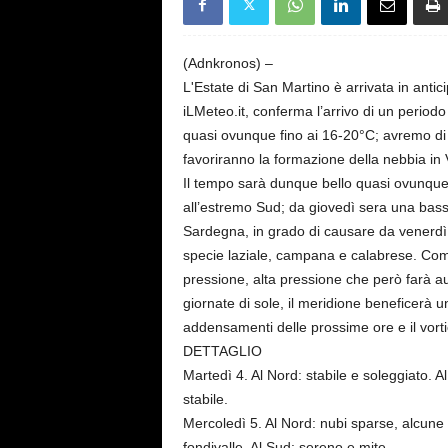
s
e
(Adnkronos) –
L'Estate di San Martino è arrivata in anti
iLMeteo.it, conferma l’arrivo di un perio
quasi ovunque fino ai 16-20°C; avremo di c
favoriranno la formazione della nebbia in
Il tempo sarà dunque bello quasi ovunque f
all’estremo Sud; da giovedì sera una bas
Sardegna, in grado di causare da venerdì q
specie laziale, campana e calabrese. Come 
pressione, alta pressione che però farà au
giornate di sole, il meridione beneficerà 
addensamenti delle prossime ore e il vorti
DETTAGLIO
Martedì 4. Al Nord: stabile e soleggiato. 
stabile.
Mercoledì 5. Al Nord: nubi sparse, alcune 
fondivalle. Al Sud: sereno e mite.