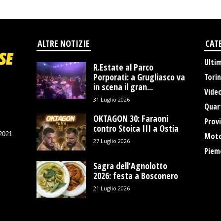
ALTRE NOTIZIE
CAT
Ulti
R.Estate al Parco
Porporati: a Grugliasco va
Tori
in scena il gran...
Vide
31 Luglio 2026
Quart
OKTAGON 30: Faraoni
Provi
contro Stoica III a Ostia
/2021
Moto
27 Luglio 2026
Piem
Sagra dell’Agnolotto
2026: festa a Bosconero
21 Luglio 2026