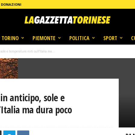
DONAZIONI
TORINO
PIEMONTE
POLITICA
SPORT
C
sole e temperature miti sull’Italia ma...
in anticipo, sole e
’Italia ma dura poco