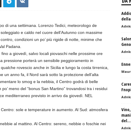
DA 
Addio
della
cipo di una settimana. Lorenzo Tedici, meteorologo de
Adnk
do soleggiato e caldo nel cuore dell’Autunno con massime
Salon
ontro, condizioni un po’ più rigide di notte, minime che
Geno
 Val Padana.
Adnk
ino a giovedì, salvo locali piovaschi nelle prossime ore
sa pressione porterà un sensibile peggioramento in
Ennes
ualche rovescio anche in Sicilia e lungo la costa tirrenica,
Mauri
un anno fa, il Nord sarà sotto la protezione dell’alta
mentare lo smog e la nebbia, il Centro godrà di belle
Caren
un po’ meno del “bonus San Martino” trovandosi tra i residui
Fnopi
ce mediterraneo previsto in arrivo da giovedì. NEL
Adnk
Vino,
Al Centro: sole e temperature in aumento. Al Sud: atmosfera
manif
del...
nebbie al mattino. Al Centro: sereno, nebbie o foschie nei
Adnk