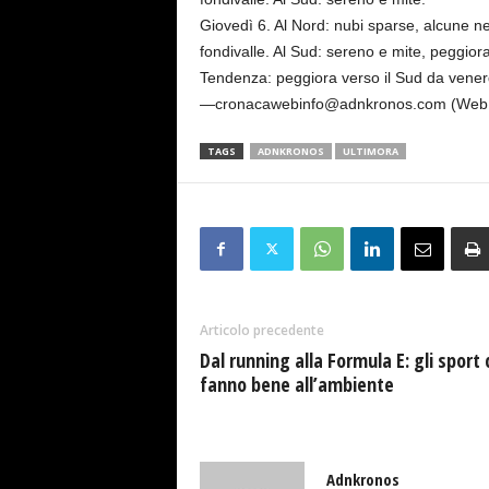
Giovedì 6. Al Nord: nubi sparse, alcune ne
fondivalle. Al Sud: sereno e mite, peggior
Tendenza: peggiora verso il Sud da vener
—cronacawebinfo@adnkronos.com (Web 
TAGS
ADNKRONOS
ULTIMORA
Articolo precedente
Dal running alla Formula E: gli sport 
fanno bene all’ambiente
Adnkronos