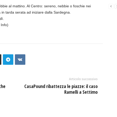
bbie al mattino. Al Centro: sereno, nebbie o foschie nei
a in tarda serata ad iniziare dalla Sardegna.
dì.
Info)
Articolo successivo
che
CasaPound ribattezza le piazze: il caso
Ramelli a Settimo