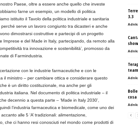
nel nostro Paese, oltre a essere anche quello che investe
Terr
obbiamo farne un esempio, un modello di politica
3.3
o istituito il Tavolo della politica industriale e sanitaria
Adnk
i, perché serve un lavoro congiunto tra dicasteri e anche
vono dimostrarsi costruttive e partecipi di un progetto
Canta
le Imprese e del Made in Italy, partecipando, da remoto alla
show 
competitività tra innovazione e sostenibilità’, promosso da
Adnk
onate di Farmindustria.
Terap
team
oncertazione con le industrie farmaceutiche e con le
a il ministro – per cambiare ottica e considerare questo
Adnk
che è un diritto costituzionale, ma anche per gli
Bolle
ndustria italiana. Nel documento di politica industriale – il
cosa 
che decennio a questa parte – ‘Made in Italy 2030’,
Adnk
quindi l’industria farmaceutica e biomedicale, come uno dei
accanto alle 5 ‘A’ tradizionali: alimentazione,
, che ci hanno resi conosciuti nel mondo come prodotti di