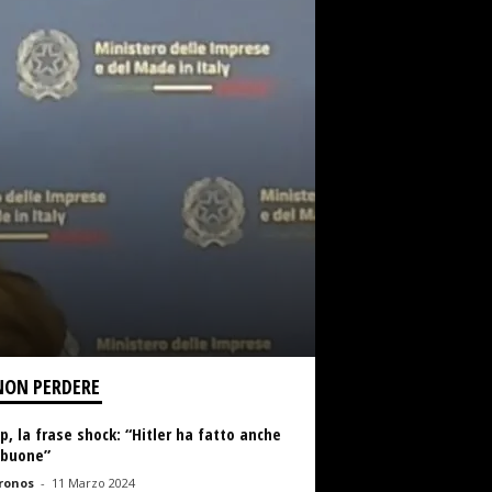
NON PERDERE
, la frase shock: “Hitler ha fatto anche
 buone”
ronos
-
11 Marzo 2024