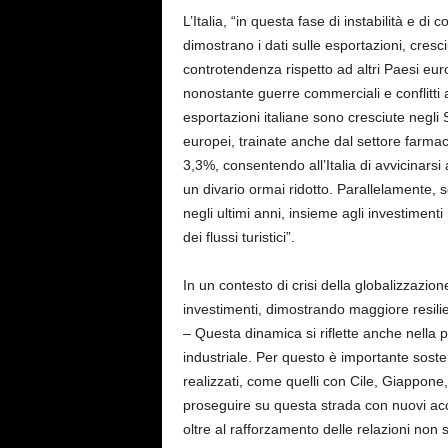
L’Italia, “in questa fase di instabilità e di 
dimostrano i dati sulle esportazioni, cresciu
controtendenza rispetto ad altri Paesi eu
nonostante guerre commerciali e conflitti
esportazioni italiane sono cresciute negli 
europei, trainate anche dal settore farmace
3,3%, consentendo all’Italia di avvicinar
un divario ormai ridotto. Parallelamente, so
negli ultimi anni, insieme agli investimenti i
dei flussi turistici”.
In un contesto di crisi della globalizzazione
investimenti, dimostrando maggiore resilien
– Questa dinamica si riflette anche nella
industriale. Per questo è importante soste
realizzati, come quelli con Cile, Giappon
proseguire su questa strada con nuovi acc
oltre al rafforzamento delle relazioni non