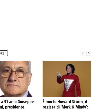
ORE
 a 91 anni Giuseppe
È morto Howard Storm, il
ni, presidente
regista di ‘Mork & Mindy’: