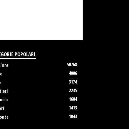
EGORIE POPOLARI
50768
m'ora
4006
no
3174
o
2235
ieri
1684
ncia
1413
ri
1043
onte