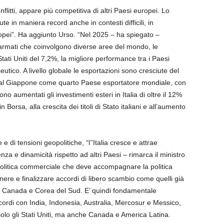
conflitti, appare più competitiva di altri Paesi europei. Lo
te in maniera record anche in contesti difficili, in
ropei”. Ha aggiunto Urso. “Nel 2025 – ha spiegato –
 armati che coinvolgono diverse aree del mondo, le
Stati Uniti del 7,2%, la migliore performance tra i Paesi
utico. A livello globale le esportazioni sono cresciute del
si al Giappone come quarto Paese esportatore mondiale, con
no aumentati gli investimenti esteri in Italia di oltre il 12%
n Borsa, alla crescita dei titoli di Stato italiani e all’aumento
 e di tensioni geopolitiche, “l’’Italia cresce e attrae
za e dinamicità rispetto ad altri Paesi – rimarca il ministro
 politica commerciale che deve accompagnare la politica
nere e finalizzare accordi di libero scambio come quelli già
e, Canada e Corea del Sud. E’ quindi fondamentale
ordi con India, Indonesia, Australia, Mercosur e Messico,
 solo gli Stati Uniti, ma anche Canada e America Latina.