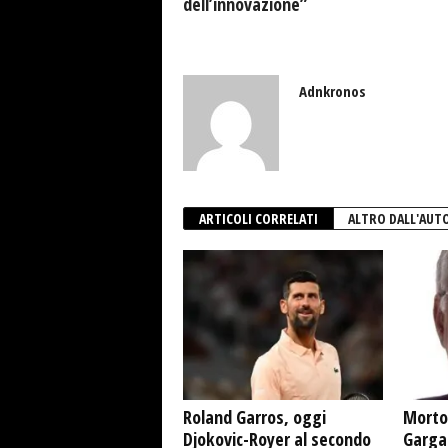
dell’innovazione”
Adnkronos
ARTICOLI CORRELATI
ALTRO DALL'AUT
Roland Garros, oggi
Morto
Djokovic-Royer al secondo
Garga