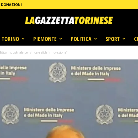
DONAZIONI
TORINO
PIEMONTE
POLITICA
SPORT
C
litica industriale per vincere sfida innovazione”