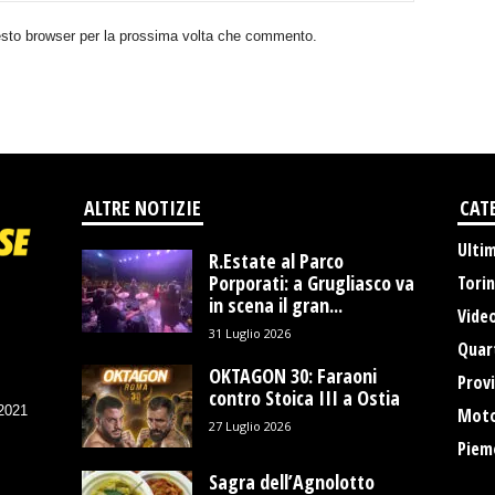
uesto browser per la prossima volta che commento.
ALTRE NOTIZIE
CAT
Ulti
R.Estate al Parco
Porporati: a Grugliasco va
Tori
in scena il gran...
Vide
31 Luglio 2026
Quart
OKTAGON 30: Faraoni
Provi
contro Stoica III a Ostia
/2021
Moto
27 Luglio 2026
Piem
Sagra dell’Agnolotto