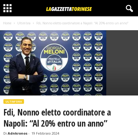
Home
Ultim'ora
Fdi, Nonno eletto coordinatore a Napoli: “Al 20% entro un anno”
ULTIM'ORA
Fdi, Nonno eletto coordinatore a
Napoli: “Al 20% entro un anno”
Di
Adnkronos
-
19 Febbraio 2024