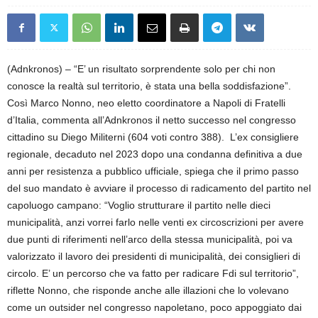
(Adnkronos) – “E’ un risultato sorprendente solo per chi non
conosce la realtà sul territorio, è stata una bella soddisfazione”.
Così Marco Nonno, neo eletto coordinatore a Napoli di Fratelli
d’Italia, commenta all’Adnkronos il netto successo nel congresso
cittadino su Diego Militerni (604 voti contro 388). L’ex consigliere
regionale, decaduto nel 2023 dopo una condanna definitiva a due
anni per resistenza a pubblico ufficiale, spiega che il primo passo
del suo mandato è avviare il processo di radicamento del partito nel
capoluogo campano: “Voglio strutturare il partito nelle dieci
municipalità, anzi vorrei farlo nelle venti ex circoscrizioni per avere
due punti di riferimenti nell’arco della stessa municipalità, poi va
valorizzato il lavoro dei presidenti di municipalità, dei consiglieri di
circolo. E’ un percorso che va fatto per radicare Fdi sul territorio”,
riflette Nonno, che risponde anche alle illazioni che lo volevano
come un outsider nel congresso napoletano, poco appoggiato dai