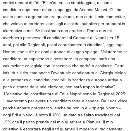
vertici romani di Fdi: “E’ un’autentica stupidaggine, mi sono
candidato dopo aver avuto l’appoggio da Arianna Meloni. Chi ha
usato questo argomento era qualcuno, non certo il mio competitor,
che voleva autoreferenziarsi agli occhi del pubblico per proporsi in
alternativa a me. Se fossi stato non gradito a Roma non mi
avrebbero permesso di candidarmi al Comune di Napoli per 15
anni, poi alle Regionali, poi al coordinamento cittadino”, aggiunge
Nonno, che sulle elezioni europee di giugno spiega: “Valuteremo se
candidare un napoletano o sostenere un campano, sarà una
valutazione collegiale con l’esecutivo che andrò a costituire. Certo,
influirà sul risultato anche l’eventuale candidatura di Giorgia Meloni
e la presenza di candidati credibili, la scadenza europea arriva a
poca distanza dalla mia elezione, non sarà troppo indicativa”.
L’obiettivo del coordinatore di Fdi a Napoli sono le Regionali 2025:
“Lavoreremo per avere un candidato forte e capace. De Luca vince
perché appare pragmatico, anche se non lo è – spiega Nonno –
oggi Fdi a Napoli è sotto il 10%, un dato tra l’altro trascinato dal
19% che il partito prende nel mio quartiere a Pianura. Il mio
obiettivo è esportare negli altri quartieri il modello di radicamento