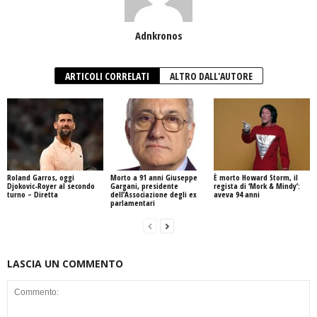
Adnkronos
ARTICOLI CORRELATI
ALTRO DALL'AUTORE
Roland Garros, oggi
Morto a 91 anni Giuseppe
È morto Howard Storm, il
Djokovic-Royer al secondo
Gargani, presidente
regista di ‘Mork & Mindy’:
turno – Diretta
dell’Associazione degli ex
aveva 94 anni
parlamentari
LASCIA UN COMMENTO