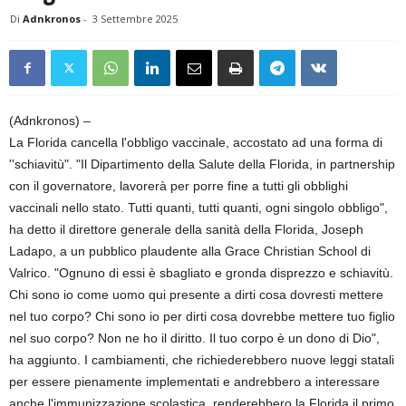
Di
Adnkronos
-
3 Settembre 2025
(Adnkronos) –
La Florida cancella l'obbligo vaccinale, accostato ad una forma di
''schiavitù". "Il Dipartimento della Salute della Florida, in partnership
con il governatore, lavorerà per porre fine a tutti gli obblighi
vaccinali nello stato. Tutti quanti, tutti quanti, ogni singolo obbligo",
ha detto il direttore generale della sanità della Florida, Joseph
Ladapo, a un pubblico plaudente alla Grace Christian School di
Valrico. "Ognuno di essi è sbagliato e gronda disprezzo e schiavitù.
Chi sono io come uomo qui presente a dirti cosa dovresti mettere
nel tuo corpo? Chi sono io per dirti cosa dovrebbe mettere tuo figlio
nel suo corpo? Non ne ho il diritto. Il tuo corpo è un dono di Dio",
ha aggiunto. I cambiamenti, che richiederebbero nuove leggi statali
per essere pienamente implementati e andrebbero a interessare
anche l'immunizzazione scolastica, renderebbero la Florida il primo