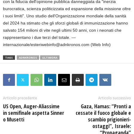
con la fiducia dell'opinione pubblica danneggiata da "inerzia
burocratica, scienza politicizzata ed espansione della missione oltre
i suoi limiti". Uno studio dell'Organizzazione mondiale della sanità
del 2024 ha stimato che gli sforzi globali di immunizzazione hanno
salvato 154 milioni di vite negli ultimi 50 anni, con i neonati che
rappresentano i due terzi del totale. —
internazionale/esteriwebinfo@adnkronos.com (Web Info)
TAGS
ADNKRONOS
ULTIMORA
Articolo precedente
Articolo successivo
US Open, Auger-Aliassime
Gaza, Hamas: “Pronti a
in semifinale aspetta Sinner
cessate il fuoco globale e
o Musetti
scambio prigionieri-
ostaggi”, Israele:
“Propaganda”