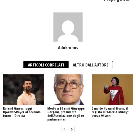
Adnkronos
ARTICOLI CORRELATI
ALTRO DALL'AUTORE
Roland Garros, oggi
Morto a 91 anni Giuseppe
È morto Howard Storm, il
Djokovic-Royer al secondo
Gargani, presidente
regista di ‘Mork & Mindy’:
turno – Diretta
dell’Associazione degli ex
aveva 94 anni
parlamentari