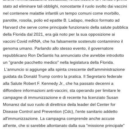
stato ad eliminare tali obblighi, nonostante il ruolo svolto dai vaccini
nel contenere malattie infantili un tempo comuni come morbillo,
parotite, rosolia, polio ed epatite B. Ladapo, medico formato ad
Harvard che serve come principale funzionario della salute pubblica
della Florida dal 2021, era già noto per la sua opposizione ai
vaccini Covid mRNA, che ha falsamente sostenuto contaminino il
genoma umano. Parlando allo stesso evento, il governatore
repubblicano Ron DeSantis ha annunciato che avrebbe introdotto
un "grande pacchetto medico" nella legislatura della Florida.
L'annuncio si aggiunge alla spinta crescente dell'amministrazione
guidata da Donald Trump contro la pratica. Il Segretario federale
alla Salute Robert F. Kennedy Jr., che ha passato decenni a
diffondere informazioni anti-vaccini, sta operando per limitare le
campagne di immunizzazione e di recente ha licenziato Susan
Monarez dal suo ruolo di direttrice deila leader del Center for
Disease Control and Prevention (Cdc), l'ente sanitario addetto
all'immunizzazione. La campagna comprende anche accuse
all'ente, che si sarebbe allontanato dalla sua "missione principale"