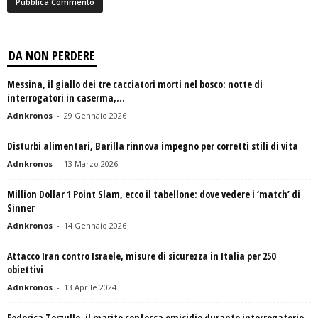
DA NON PERDERE
Messina, il giallo dei tre cacciatori morti nel bosco: notte di
interrogatori in caserma,...
Adnkronos
-
29 Gennaio 2026
Disturbi alimentari, Barilla rinnova impegno per corretti stili di vita
Adnkronos
-
13 Marzo 2026
Million Dollar 1 Point Slam, ecco il tabellone: dove vedere i ‘match’ di
Sinner
Adnkronos
-
14 Gennaio 2026
Attacco Iran contro Israele, misure di sicurezza in Italia per 250
obiettivi
Adnkronos
-
13 Aprile 2024
Federica Torzullo, il marito confessa omicidio durante interrogatorio