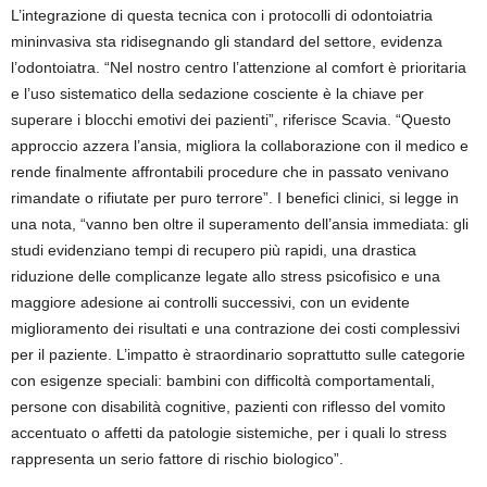
L’integrazione di questa tecnica con i protocolli di odontoiatria
mininvasiva sta ridisegnando gli standard del settore, evidenza
l’odontoiatra. “Nel nostro centro l’attenzione al comfort è prioritaria
e l’uso sistematico della sedazione cosciente è la chiave per
superare i blocchi emotivi dei pazienti”, riferisce Scavia. “Questo
approccio azzera l’ansia, migliora la collaborazione con il medico e
rende finalmente affrontabili procedure che in passato venivano
rimandate o rifiutate per puro terrore”. I benefici clinici, si legge in
una nota, “vanno ben oltre il superamento dell’ansia immediata: gli
studi evidenziano tempi di recupero più rapidi, una drastica
riduzione delle complicanze legate allo stress psicofisico e una
maggiore adesione ai controlli successivi, con un evidente
miglioramento dei risultati e una contrazione dei costi complessivi
per il paziente. L’impatto è straordinario soprattutto sulle categorie
con esigenze speciali: bambini con difficoltà comportamentali,
persone con disabilità cognitive, pazienti con riflesso del vomito
accentuato o affetti da patologie sistemiche, per i quali lo stress
rappresenta un serio fattore di rischio biologico”.