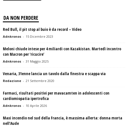
DA NON PERDERE
Red Bull, il pit stop al buio è da record – Video
Adnkronos
-
15 Dicembre 2023
Meloni chiude intese per 4 miliardi con Kazakistan. Martedì incontro
con Macron per ‘ricucire’
Adnkronos
-
31 Maggio 2025
Venaria, 31enne lancia un tavolo dalla finestra e scappa via
Redazione
-
21 Settembre 2020
Farmaci, risultati positivi per mavacamten in adolescenti con
cardiomiopatia ipertrofica
Adnkronos
-
10 Aprile 2026
Maxi incendio nel sud della Francia, è massima allerta: donna morta
nell’Aude