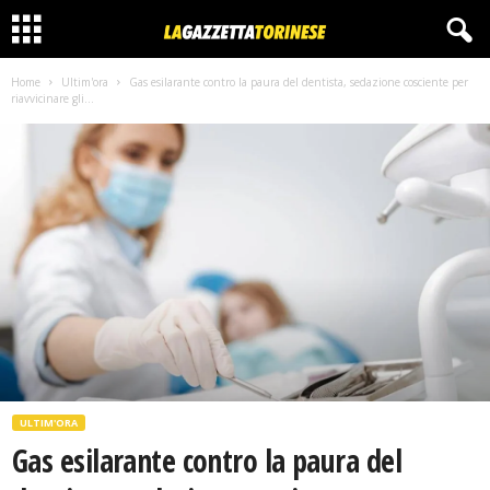
Home
Ultim'ora
Gas esilarante contro la paura del dentista, sedazione cosciente per
riavvicinare gli...
ULTIM'ORA
Gas esilarante contro la paura del