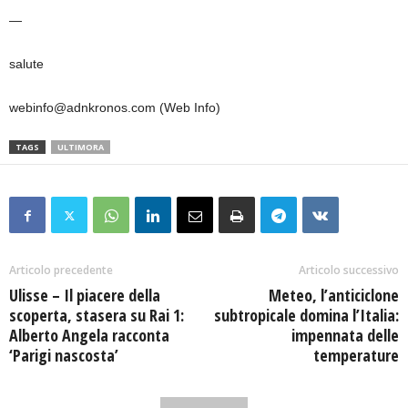
—
salute
webinfo@adnkronos.com (Web Info)
TAGS
ULTIMORA
Articolo precedente
Articolo successivo
Ulisse – Il piacere della
Meteo, l’anticiclone
scoperta, stasera su Rai 1:
subtropicale domina l’Italia:
Alberto Angela racconta
impennata delle
‘Parigi nascosta’
temperature