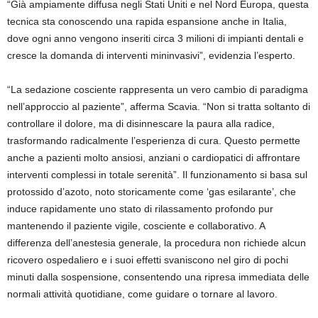
“Già ampiamente diffusa negli Stati Uniti e nel Nord Europa, questa
tecnica sta conoscendo una rapida espansione anche in Italia,
dove ogni anno vengono inseriti circa 3 milioni di impianti dentali e
cresce la domanda di interventi mininvasivi”, evidenzia l’esperto.
“La sedazione cosciente rappresenta un vero cambio di paradigma
nell’approccio al paziente”, afferma Scavia. “Non si tratta soltanto di
controllare il dolore, ma di disinnescare la paura alla radice,
trasformando radicalmente l’esperienza di cura. Questo permette
anche a pazienti molto ansiosi, anziani o cardiopatici di affrontare
interventi complessi in totale serenità”. Il funzionamento si basa sul
protossido d’azoto, noto storicamente come ‘gas esilarante’, che
induce rapidamente uno stato di rilassamento profondo pur
mantenendo il paziente vigile, cosciente e collaborativo. A
differenza dell’anestesia generale, la procedura non richiede alcun
ricovero ospedaliero e i suoi effetti svaniscono nel giro di pochi
minuti dalla sospensione, consentendo una ripresa immediata delle
normali attività quotidiane, come guidare o tornare al lavoro.