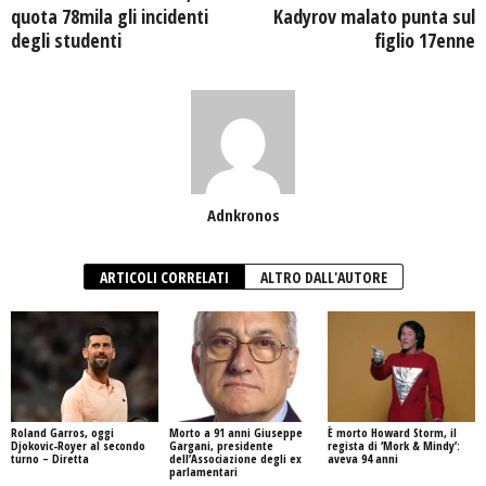
quota 78mila gli incidenti
Kadyrov malato punta sul
degli studenti
figlio 17enne
Adnkronos
ARTICOLI CORRELATI
ALTRO DALL'AUTORE
Roland Garros, oggi
Morto a 91 anni Giuseppe
È morto Howard Storm, il
Djokovic-Royer al secondo
Gargani, presidente
regista di ‘Mork & Mindy’:
turno – Diretta
dell’Associazione degli ex
aveva 94 anni
parlamentari