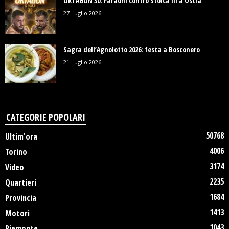
OKTAGON 30: Faraoni contro Stoica III a Ostia
27 Luglio 2026
Sagra dell’Agnolotto 2026: festa a Bosconero
21 Luglio 2026
CATEGORIE POPOLARI
50768
Ultim'ora
4006
Torino
3174
Video
2235
Quartieri
1684
Provincia
1413
Motori
1043
Piemonte