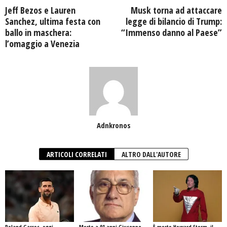
Jeff Bezos e Lauren
Musk torna ad attaccare
Sanchez, ultima festa con
legge di bilancio di Trump:
ballo in maschera:
“Immenso danno al Paese”
l’omaggio a Venezia
Adnkronos
ARTICOLI CORRELATI
ALTRO DALL'AUTORE
Roland Garros, oggi
Morto a 91 anni Giuseppe
È morto Howard Storm, il