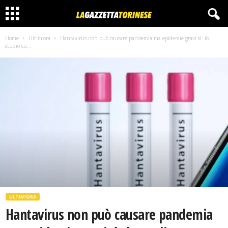
Home
Ultim'ora
Hantavirus non può causare pandemia ma epidemie gravi sì: lo
studio su...
ULTIM'ORA
Hantavirus non può causare pandemia