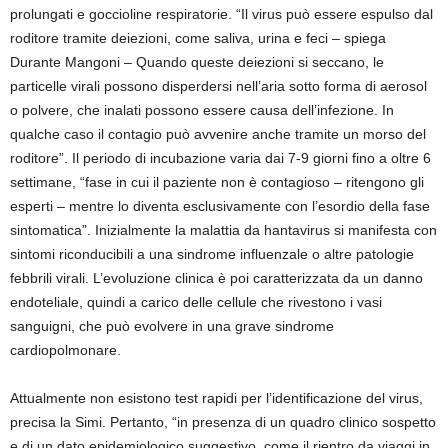
prolungati e goccioline respiratorie. “Il virus può essere espulso dal
roditore tramite deiezioni, come saliva, urina e feci – spiega
Durante Mangoni – Quando queste deiezioni si seccano, le
particelle virali possono disperdersi nell’aria sotto forma di aerosol
o polvere, che inalati possono essere causa dell’infezione. In
qualche caso il contagio può avvenire anche tramite un morso del
roditore”. Il periodo di incubazione varia dai 7-9 giorni fino a oltre 6
settimane, “fase in cui il paziente non è contagioso – ritengono gli
esperti – mentre lo diventa esclusivamente con l’esordio della fase
sintomatica”. Inizialmente la malattia da hantavirus si manifesta con
sintomi riconducibili a una sindrome influenzale o altre patologie
febbrili virali. L’evoluzione clinica è poi caratterizzata da un danno
endoteliale, quindi a carico delle cellule che rivestono i vasi
sanguigni, che può evolvere in una grave sindrome
cardiopolmonare.
Attualmente non esistono test rapidi per l’identificazione del virus,
precisa la Simi. Pertanto, “in presenza di un quadro clinico sospetto
e di un dato epidemiologico suggestivo, come il rientro da viaggi in