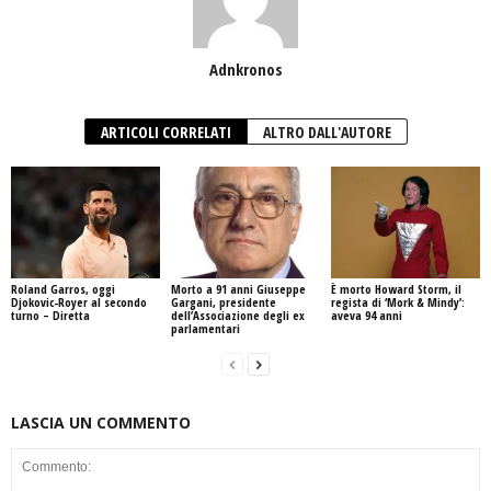
Adnkronos
ARTICOLI CORRELATI
ALTRO DALL'AUTORE
Roland Garros, oggi
Morto a 91 anni Giuseppe
È morto Howard Storm, il
Djokovic-Royer al secondo
Gargani, presidente
regista di ‘Mork & Mindy’:
turno – Diretta
dell’Associazione degli ex
aveva 94 anni
parlamentari
LASCIA UN COMMENTO