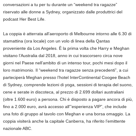
conversazioni a tu per tu durante un “weekend tra ragazze”
riservato alle donne a Sydney, organizzato dalle produttrici del
podcast Her Best Life.
La coppia è atterrata all’aeroporto di Melbourne intorno alle 6.30 di
stamattina (ora locale) con un volo di linea della Qantas
proveniente da Los Angeles. È la prima volta che Harry e Meghan
visitano l’Australia dal 2018, anno in cui trascorsero circa nove
giorni nel Paese nell’ambito di un intenso tour, pochi mesi dopo il
loro matrimonio. Il “weekend tra ragazze senza precedenti”, a cui
parteciperà Meghan presso l’hotel InterContinental Coogee Beach
di Sydney, comprende lezioni di yoga, sessioni di terapia del suono,
cene e serate in discoteca, al prezzo di 2.699 dollari australiani
(oltre 1.600 euro) a persona. Chi è disposto a pagare ancora di più,
fino a 2.000 euro, avrà accesso all'”esperienza VIP”, che include
una foto di gruppo al tavolo con Meghan e una borsa omaggio. La
coppia visiterà anche la capitale Canberra, ha riferito l’emittente
nazionale ABC.