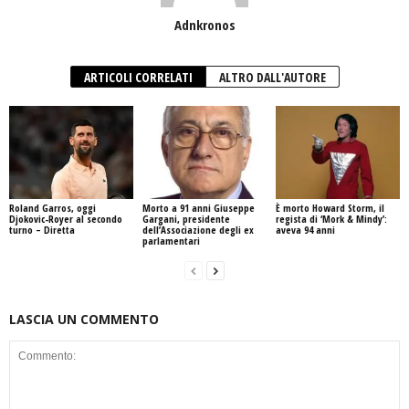
Adnkronos
ARTICOLI CORRELATI
ALTRO DALL'AUTORE
Roland Garros, oggi
Morto a 91 anni Giuseppe
È morto Howard Storm, il
Djokovic-Royer al secondo
Gargani, presidente
regista di ‘Mork & Mindy’:
turno – Diretta
dell’Associazione degli ex
aveva 94 anni
parlamentari
LASCIA UN COMMENTO