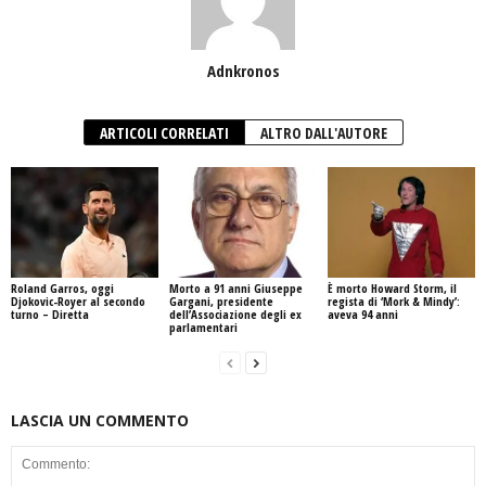
Adnkronos
ARTICOLI CORRELATI
ALTRO DALL'AUTORE
Roland Garros, oggi
Morto a 91 anni Giuseppe
È morto Howard Storm, il
Djokovic-Royer al secondo
Gargani, presidente
regista di ‘Mork & Mindy’:
turno – Diretta
dell’Associazione degli ex
aveva 94 anni
parlamentari
LASCIA UN COMMENTO