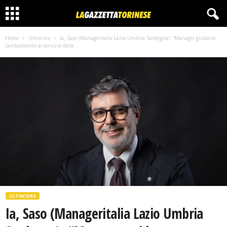
Home
Ultim'ora
Ia, Saso (Manageritalia Lazio Umbria Sardegna): “Manager guidano
cambiamento al servizio delle...
ULTIM'ORA
Ia, Saso (Manageritalia Lazio Umbria