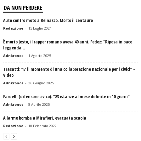
DA NON PERDERE
Auto contro moto a Beinasco. Morto il centauro
Redazione
-
15 Luglio 2021
È morto Jesto, il rapper romano aveva 40 anni. Fedez: “Riposa in pace
leggenda...
Adnkronos
-
1 Agosto 2025
Trasatti: “E’ il momento di una collaborazione nazionale per i civici” –
Video
Adnkronos
-
26 Giugno 2025
Fardelli (difensore civico): “83 istanze al mese definite in 10 giorni”
Adnkronos
-
8 Aprile 2025
Allarme bomba a Mirafiori, evacuata scuola
Redazione
-
10 Febbraio 2022