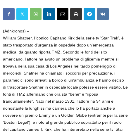
(Adnkronos) –
William Shatner, l'iconico Capitano Kirk della serie tv 'Star Trek', è
stato trasportato d'urgenza in ospedale dopo un'emergenza
medica, da quanto riporta TMZ. Secondo le fonti del sito
americano, l'attore ha avuto un problema di glicemia mentre si
trovava nella sua casa di Los Angeles nel tardo pomeriggio di
mercoledì. Shatner ha chiamato i soccorsi per precauzione, i
paramedici sono arrivati a bordo di un'ambulanza e hanno deciso
di trasportare Shatner in ospedale locale potesse essere vistato. Le
fonti di TMZ affermano che ora sta "bene" e "riposa
tranquillamente". Nato nel marzo 1931, l'attore ha 94 anni e,
nonostante la lunghissima carriera che lo ha portato anche a
ricevere un premio Emmy e un Golden Globe (entrambi per la serie
'Boston Legal'), è noto al grande pubblico soprattutto per il ruolo
del capitano James T. Kirk, che ha interpretato nella serie tv 'Star