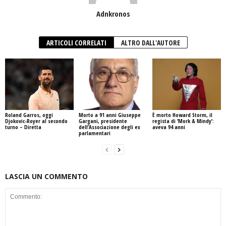
Adnkronos
ARTICOLI CORRELATI
ALTRO DALL'AUTORE
Roland Garros, oggi
Morto a 91 anni Giuseppe
È morto Howard Storm, il
Djokovic-Royer al secondo
Gargani, presidente
regista di ‘Mork & Mindy’:
turno – Diretta
dell’Associazione degli ex
aveva 94 anni
parlamentari
LASCIA UN COMMENTO