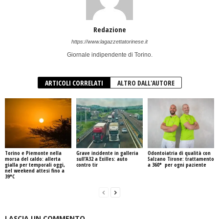
Redazione
https://www.lagazzettatorinese.it
Giornale indipendente di Torino.
ARTICOLI CORRELATI
ALTRO DALL'AUTORE
Torino e Piemonte nella
Grave incidente in galleria
Odontoiatria di qualità con
morsa del caldo: allerta
sull’A32 a Exilles: auto
Salzano Tirone: trattamento
gialla per temporali oggi,
contro tir
a 360° per ogni paziente
nel weekend attesi fino a
39°C
LASCIA UN COMMENTO