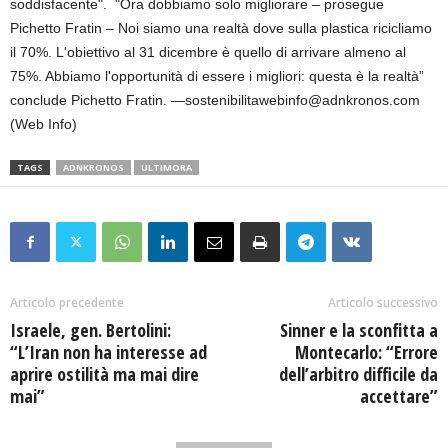
soddisfacente". "Ora dobbiamo solo migliorare – prosegue
Pichetto Fratin – Noi siamo una realtà dove sulla plastica ricicliamo
il 70%. L'obiettivo al 31 dicembre è quello di arrivare almeno al
75%. Abbiamo l'opportunità di essere i migliori: questa è la realtà”
conclude Pichetto Fratin. —sostenibilitawebinfo@adnkronos.com
(Web Info)
TAGS
ADNKRONOS
ULTIMORA
Articolo precedente
Articolo successivo
Israele, gen. Bertolini:
Sinner e la sconfitta a
“L’Iran non ha interesse ad
Montecarlo: “Errore
aprire ostilità ma mai dire
dell’arbitro difficile da
mai”
accettare”