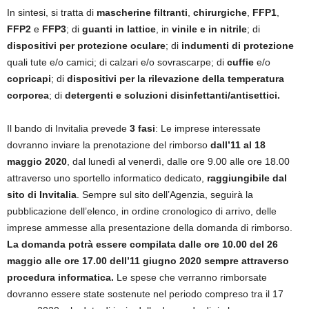
In sintesi, si tratta di
mascherine filtranti
,
chirurgiche
,
FFP1
,
FFP2
e
FFP3
; di
guanti in lattice
, in
vinile e in nitrile
; di
dispositivi per protezione oculare
; di
indumenti di protezione
quali tute e/o camici; di calzari e/o sovrascarpe; di
cuffie
e/o
copricapi
; di
dispositivi per la rilevazione della temperatura
corporea
; di
detergenti e soluzioni disinfettanti/antisettici.
Il bando di Invitalia prevede
3 fasi
: Le imprese interessate
dovranno inviare la prenotazione del rimborso
dall’11 al 18
maggio 2020
, dal lunedì al venerdì, dalle ore 9.00 alle ore 18.00
attraverso uno sportello informatico dedicato,
raggiungibile dal
sito di Invitalia
. Sempre sul sito dell’Agenzia, seguirà la
pubblicazione dell’elenco, in ordine cronologico di arrivo, delle
imprese ammesse alla presentazione della domanda di rimborso.
La domanda potrà essere compilata dalle ore 10.00 del 26
maggio alle ore 17.00 dell’11 giugno 2020 sempre attraverso
procedura informatica.
Le spese che verranno rimborsate
dovranno essere state sostenute nel periodo compreso tra il 17