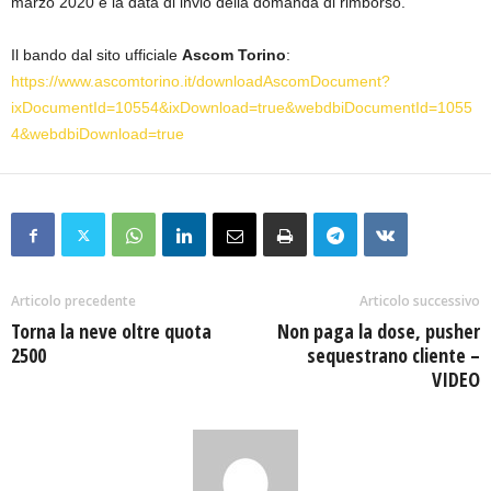
marzo 2020 e la data di invio della domanda di rimborso.
Il bando dal sito ufficiale
Ascom Torino
:
https://www.ascomtorino.it/downloadAscomDocument?
ixDocumentId=10554&ixDownload=true&webdbiDocumentId=1055
4&webdbiDownload=true
Articolo precedente
Articolo successivo
Torna la neve oltre quota
Non paga la dose, pusher
2500
sequestrano cliente –
VIDEO