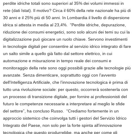
perdite idriche totali sono superiori al 35% dei volumi immessi in
rete (dati Istat). Il motivo? Circa il 60% della rete nazionale ha più di
30 anni e il 25% più di 50 anni. In Lombardia il livello di dispersione
idrica si attesta in media al 23,4%. “Perdite idriche, depurazione,
riduzione dei consumi energetici, sono solo alcuni dei temi su cui la
digitalizzazione può giocare un ruolo chiave. Servono investimenti
in tecnologie digitali per consentire al servizio idrico integrato di fare
un salto simile a quello già fatto dal settore elettrico, in cui
automazione e misurazione in tempo reale dei consumi e
monitoraggio della rete sono oggi possibili grazie alle tecnologie più
avanzate. Senza dimenticare, soprattutto oggi con l'avvento
dell'Intelligenza Artificiale, che l’innovazione tecnologica è prima di
tutto una rivoluzione sociale: per questo, occorrerà sostenerla con
un processo di transizione digitale, per fornire ai professionisti del
futuro le competenze necessarie a interpretare al meglio le sfide
del settore”, ha concluso Russo. “Crediamo fortemente in un
approccio sistemico che coinvolga tutti i gestori del Servizio Idrico
Integrato del Paese, non solo per la forte spinta all’innovazione
tecnologica che questo produrrebbe, ma anche per come gli