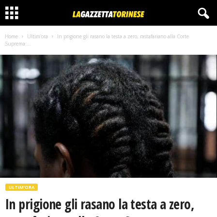
Home
Ultim'ora
In prigione gli rasano la testa a zero, rastafariano alla Corte
Suprema:...
ULTIM'ORA
In prigione gli rasano la testa a zero,