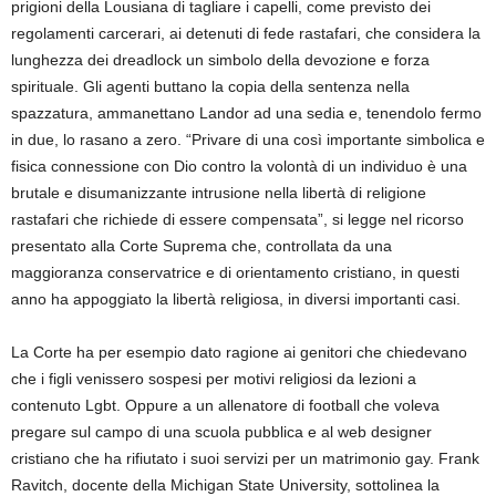
prigioni della Lousiana di tagliare i capelli, come previsto dei
regolamenti carcerari, ai detenuti di fede rastafari, che considera la
lunghezza dei dreadlock un simbolo della devozione e forza
spirituale. Gli agenti buttano la copia della sentenza nella
spazzatura, ammanettano Landor ad una sedia e, tenendolo fermo
in due, lo rasano a zero. “Privare di una così importante simbolica e
fisica connessione con Dio contro la volontà di un individuo è una
brutale e disumanizzante intrusione nella libertà di religione
rastafari che richiede di essere compensata”, si legge nel ricorso
presentato alla Corte Suprema che, controllata da una
maggioranza conservatrice e di orientamento cristiano, in questi
anno ha appoggiato la libertà religiosa, in diversi importanti casi.
La Corte ha per esempio dato ragione ai genitori che chiedevano
che i figli venissero sospesi per motivi religiosi da lezioni a
contenuto Lgbt. Oppure a un allenatore di football che voleva
pregare sul campo di una scuola pubblica e al web designer
cristiano che ha rifiutato i suoi servizi per un matrimonio gay. Frank
Ravitch, docente della Michigan State University, sottolinea la