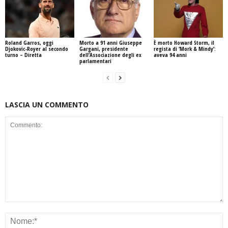
Roland Garros, oggi
Morto a 91 anni Giuseppe
È morto Howard Storm, il
Djokovic-Royer al secondo
Gargani, presidente
regista di ‘Mork & Mindy’:
turno – Diretta
dell’Associazione degli ex
aveva 94 anni
parlamentari
LASCIA UN COMMENTO