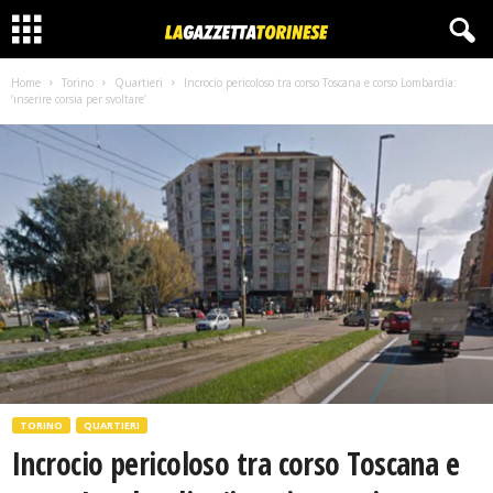
Home
Torino
Quartieri
Incrocio pericoloso tra corso Toscana e corso Lombardia:
‘inserire corsia per svoltare’
TORINO
QUARTIERI
Incrocio pericoloso tra corso Toscana e