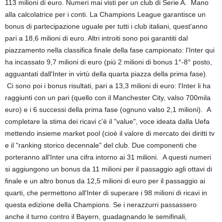
113 milioni di euro. Numeri mai visti per un club di Serie A. Mano
alla calcolatrice per i conti. La Champions League garantisce un
bonus di partecipazione uguale per tutti i club italiani, quest'anno
pari a 18,6 milioni di euro. Altri introiti sono poi garantiti dal
piazzamento nella classifica finale della fase campionato: l'Inter qui
ha incassato 9,7 milioni di euro (più 2 milioni di bonus 1°-8° posto,
agguantati dall'Inter in virtù della quarta piazza della prima fase).
Ci sono poi i bonus risultati, pari a 13,3 milioni di euro: l'Inter li ha
raggiunti con un pari (quello con il Manchester City, valso 700mila
euro) e i 6 successi della prima fase (ognuno valso 2,1 milioni). A
completare la stima dei ricavi c'è il "value", voce ideata dalla Uefa
mettendo insieme market pool (cioè il valore di mercato dei diritti tv
e il "ranking storico decennale" del club. Due componenti che
porteranno all'Inter una cifra intorno ai 31 milioni. A questi numeri
si aggiungono un bonus da 11 milioni per il passaggio agli ottavi di
finale e un altro bonus da 12,5 milioni di euro per il passaggio ai
quarti, che permettono all'Inter di superare i 98 milioni di ricavi in
questa edizione della Champions. Se i nerazzurri passassero
anche il turno contro il Bayern, guadagnando le semifinali,