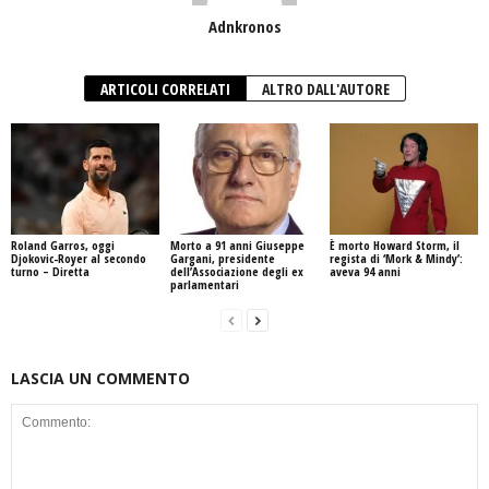
Adnkronos
ARTICOLI CORRELATI
ALTRO DALL'AUTORE
Roland Garros, oggi
Morto a 91 anni Giuseppe
È morto Howard Storm, il
Djokovic-Royer al secondo
Gargani, presidente
regista di ‘Mork & Mindy’:
turno – Diretta
dell’Associazione degli ex
aveva 94 anni
parlamentari
LASCIA UN COMMENTO