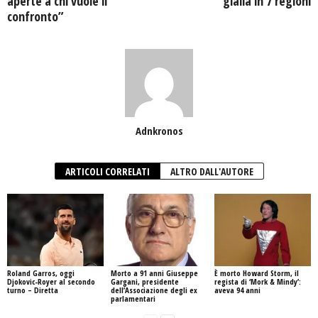
aperte a chi vuole il
gialla in 7 regioni
confronto”
Adnkronos
ARTICOLI CORRELATI
ALTRO DALL'AUTORE
Roland Garros, oggi
Morto a 91 anni Giuseppe
È morto Howard Storm, il
Djokovic-Royer al secondo
Gargani, presidente
regista di ‘Mork & Mindy’:
turno – Diretta
dell’Associazione degli ex
aveva 94 anni
parlamentari