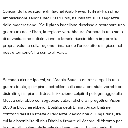
Spiegando la posizione di Riad ad Arab News, Turki al-Faisal, ex
ambasciatore saudita negli Stati Uniti, ha insistito sulla saggezza
della moderazione. “Se il piano israeliano riuscisse a scatenare una
guerra tra noi e l’Iran, la regione verrebbe trasformata in uno stato
di devastazione e distruzione, e Israele riuscirebbe a imporre la
propria volontà sulla regione, rimanendo l’unico attore in gioco nel
nostro territorio”, ha scritto al-Faisal.
Secondo alcune ipotesi, se l’Arabia Saudita entrasse oggi in una
guerra totale, gli impianti petroliferi sulla costa orientale verrebbero
distrutti, gli impianti di desalinizzazione colpiti, il pellegrinaggio alla
Mecca subirebbe conseguenze catastrofiche e i progetti di Vision
2030 si bloccherebbero. L’ostilità degli Emirati Arabi Uniti nei
confronti dell’Iran riflette divergenze ideologiche di lunga data, tra
cui la disponibilità di Abu Dhabi a firmare gli Accordi di Abramo per
la normalizzazione delle relazioni con Israele. La strategia di