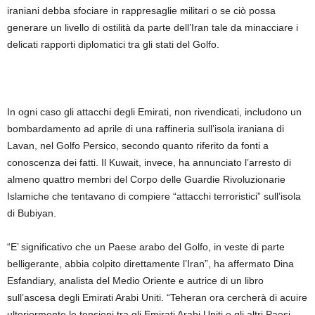
iraniani debba sfociare in rappresaglie militari o se ciò possa
generare un livello di ostilità da parte dell’Iran tale da minacciare i
delicati rapporti diplomatici tra gli stati del Golfo.
In ogni caso gli attacchi degli Emirati, non rivendicati, includono un
bombardamento ad aprile di una raffineria sull’isola iraniana di
Lavan, nel Golfo Persico, secondo quanto riferito da fonti a
conoscenza dei fatti. Il Kuwait, invece, ha annunciato l’arresto di
almeno quattro membri del Corpo delle Guardie Rivoluzionarie
Islamiche che tentavano di compiere “attacchi terroristici” sull’isola
di Bubiyan.
“E’ significativo che un Paese arabo del Golfo, in veste di parte
belligerante, abbia colpito direttamente l’Iran”, ha affermato Dina
Esfandiary, analista del Medio Oriente e autrice di un libro
sull’ascesa degli Emirati Arabi Uniti. “Teheran ora cercherà di acuire
ulteriormente le tensioni tra gli Emirati Arabi Uniti e gli altri Paesi