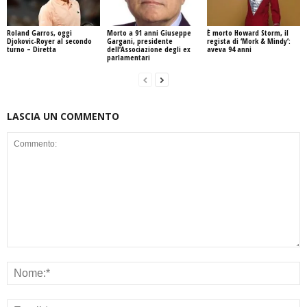
Roland Garros, oggi
Morto a 91 anni Giuseppe
È morto Howard Storm, il
Djokovic-Royer al secondo
Gargani, presidente
regista di ‘Mork & Mindy’:
turno – Diretta
dell’Associazione degli ex
aveva 94 anni
parlamentari
LASCIA UN COMMENTO