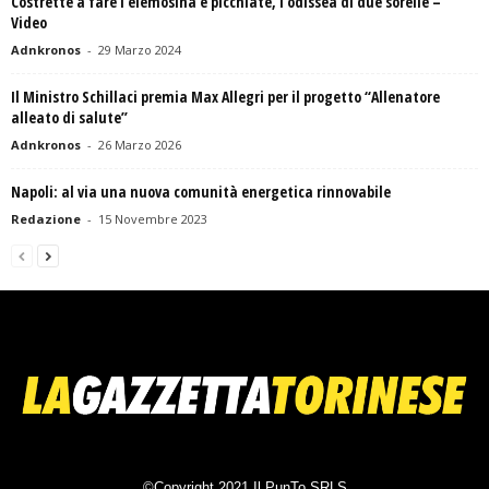
Costrette a fare l’elemosina e picchiate, l’odissea di due sorelle –
Video
Adnkronos
-
29 Marzo 2024
Il Ministro Schillaci premia Max Allegri per il progetto “Allenatore
alleato di salute”
Adnkronos
-
26 Marzo 2026
Napoli: al via una nuova comunità energetica rinnovabile
Redazione
-
15 Novembre 2023
©Copyright 2021 Il PunTo SRLS