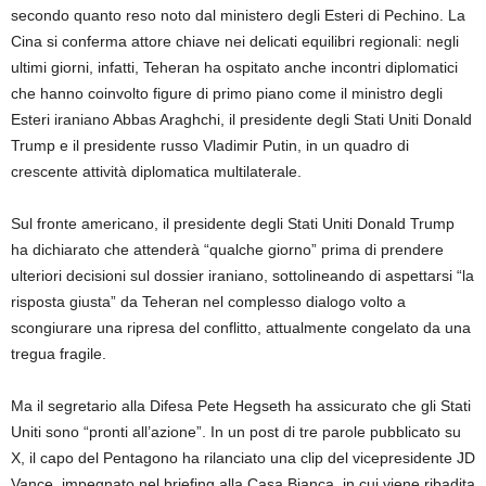
secondo quanto reso noto dal ministero degli Esteri di Pechino. La
Cina si conferma attore chiave nei delicati equilibri regionali: negli
ultimi giorni, infatti, Teheran ha ospitato anche incontri diplomatici
che hanno coinvolto figure di primo piano come il ministro degli
Esteri iraniano Abbas Araghchi, il presidente degli Stati Uniti Donald
Trump e il presidente russo Vladimir Putin, in un quadro di
crescente attività diplomatica multilaterale.
Sul fronte americano, il presidente degli Stati Uniti Donald Trump
ha dichiarato che attenderà “qualche giorno” prima di prendere
ulteriori decisioni sul dossier iraniano, sottolineando di aspettarsi “la
risposta giusta” da Teheran nel complesso dialogo volto a
scongiurare una ripresa del conflitto, attualmente congelato da una
tregua fragile.
Ma il segretario alla Difesa Pete Hegseth ha assicurato che gli Stati
Uniti sono “pronti all’azione”. In un post di tre parole pubblicato su
X, il capo del Pentagono ha rilanciato una clip del vicepresidente JD
Vance, impegnato nel briefing alla Casa Bianca, in cui viene ribadita