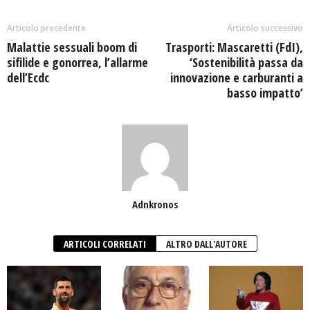
Articolo precedente
Articolo successivo
Malattie sessuali boom di
Trasporti: Mascaretti (FdI),
sifilide e gonorrea, l’allarme
‘Sostenibilità passa da
dell’Ecdc
innovazione e carburanti a
basso impatto’
Adnkronos
ARTICOLI CORRELATI
ALTRO DALL'AUTORE