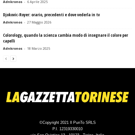
Adnkronos
-
6 Aprile 2025
Djokovic-Royer: orario, precedenti e dove vederla in tv
Adnkronos
-
27 Maggio 2026
Colorology, quando la scienza cambia modo di insegnare il colore per
capelli
Adnkronos
-
18 Marzo 2025
©Copyright 2021 Il PunTo SRLS
P.I. 12319330010