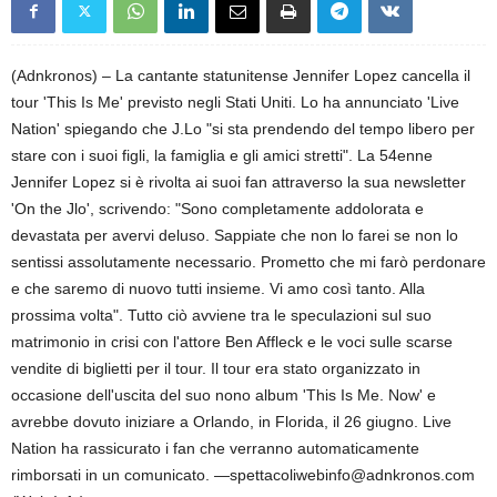
(Adnkronos) – La cantante statunitense Jennifer Lopez cancella il
tour 'This Is Me' previsto negli Stati Uniti. Lo ha annunciato 'Live
Nation' spiegando che J.Lo "si sta prendendo del tempo libero per
stare con i suoi figli, la famiglia e gli amici stretti". La 54enne
Jennifer Lopez si è rivolta ai suoi fan attraverso la sua newsletter
'On the Jlo', scrivendo: "Sono completamente addolorata e
devastata per avervi deluso. Sappiate che non lo farei se non lo
sentissi assolutamente necessario. Prometto che mi farò perdonare
e che saremo di nuovo tutti insieme. Vi amo così tanto. Alla
prossima volta". Tutto ciò avviene tra le speculazioni sul suo
matrimonio in crisi con l'attore Ben Affleck e le voci sulle scarse
vendite di biglietti per il tour. Il tour era stato organizzato in
occasione dell'uscita del suo nono album 'This Is Me. Now' e
avrebbe dovuto iniziare a Orlando, in Florida, il 26 giugno. Live
Nation ha rassicurato i fan che verranno automaticamente
rimborsati in un comunicato. —spettacoliwebinfo@adnkronos.com