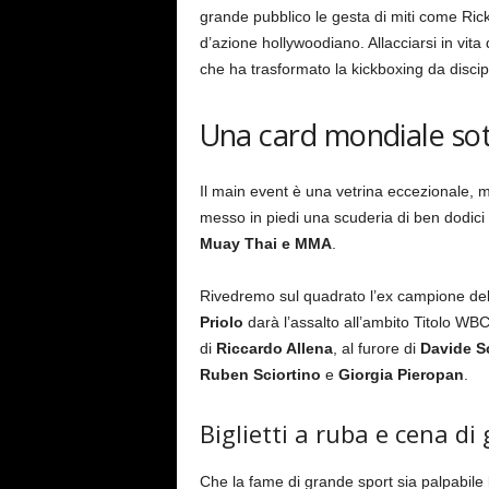
grande pubblico le gesta di miti come Ric
d’azione hollywoodiano. Allacciarsi in vita q
che ha trasformato la kickboxing da discip
Una card mondiale sot
Il main event è una vetrina eccezionale, 
messo in piedi una scuderia di ben dodici i
Muay Thai e MMA
.
Rivedremo sul quadrato l’ex campione de
Priolo
darà l’assalto all’ambito Titolo WB
di
Riccardo Allena
, al furore di
Davide S
Ruben Sciortino
e
Giorgia Pieropan
.
Biglietti a ruba e cena di 
Che la fame di grande sport sia palpabile 