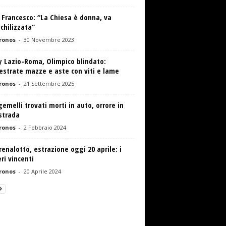
Francesco: “La Chiesa è donna, va
chilizzata”
ronos
-
30 Novembre 2023
y Lazio-Roma, Olimpico blindato:
estrate mazze e aste con viti e lame
ronos
-
21 Settembre 2025
emelli trovati morti in auto, orrore in
strada
ronos
-
2 Febbraio 2024
enalotto, estrazione oggi 20 aprile: i
i vincenti
ronos
-
20 Aprile 2024