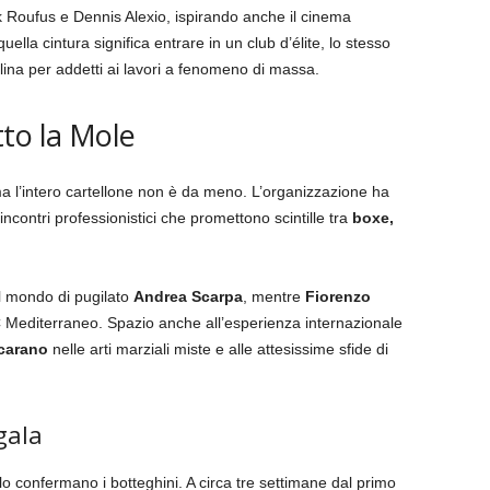
k Roufus e Dennis Alexio, ispirando anche il cinema
uella cintura significa entrare in un club d’élite, lo stesso
lina per addetti ai lavori a fenomeno di massa.
to la Mole
ma l’intero cartellone non è da meno. L’organizzazione ha
ncontri professionistici che promettono scintille tra
boxe,
l mondo di pugilato
Andrea Scarpa
, mentre
Fiorenzo
C Mediterraneo. Spazio anche all’esperienza internazionale
carano
nelle arti marziali miste e alle attesissime sfide di
gala
lo confermano i botteghini. A circa tre settimane dal primo