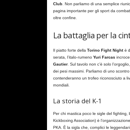
Club
. Non parliamo di una semplice riunio
pagina importante per gli sport da combatt
oltre confine.
La battaglia per la ci
Il piatto forte della
Torino Fight Night
è d
serata, l’italo-rumeno
Yuri Farcas
incrocer
Gautier
. Sul tavolo non c’è solo l’orgoglio
dei pesi massimi. Parliamo di uno scontro t
contenderanno un trofeo riconosciuto a livel
mondiali.
La storia del K-1
Per chi mastica poco le sigle del fighting
Kickboxing Association) è l’organizzazione 
PKA. È la sigla che, complici le leggendar