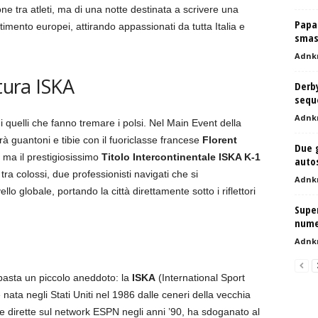
ne tra atleti, ma di una notte destinata a scrivere una
Papa 
imento europei, attirando appassionati da tutta Italia e
smas
Adnk
ntura ISKA
Derb
sequ
Adnk
i quelli che fanno tremare i polsi. Nel Main Event della
à guantoni e tibie con il fuoriclasse francese
Florent
Due g
, ma il prestigiosissimo
Titolo Intercontinentale ISKA K-1
auto
ra colossi, due professionisti navigati che si
Adnk
lo globale, portando la città direttamente sotto i riflettori
Super
numer
Adnk
, basta un piccolo aneddoto: la
ISKA
(International Sport
nata negli Stati Uniti nel 1986 dalle ceneri della vecchia
ie dirette sul network ESPN negli anni ’90, ha sdoganato al