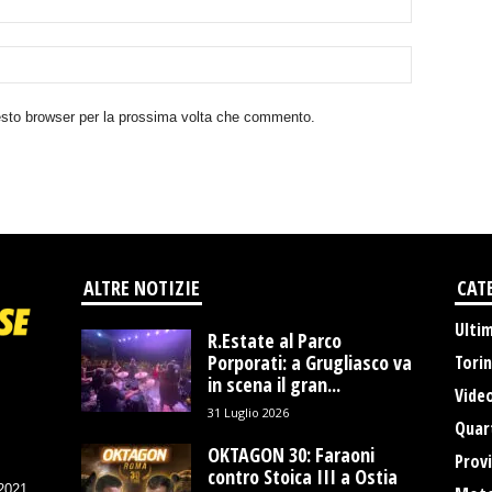
uesto browser per la prossima volta che commento.
ALTRE NOTIZIE
CAT
Ulti
R.Estate al Parco
Porporati: a Grugliasco va
Tori
in scena il gran...
Vide
31 Luglio 2026
Quart
OKTAGON 30: Faraoni
Provi
contro Stoica III a Ostia
/2021