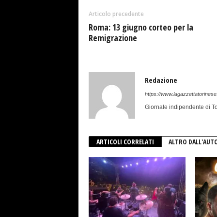
Articolo precedente
Roma: 13 giugno corteo per la
Remigrazione
Redazione
https://www.lagazzettatorinese.
Giornale indipendente di To
ARTICOLI CORRELATI
ALTRO DALL'AUT