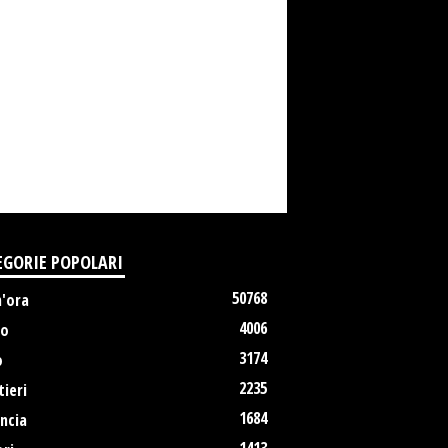
EGORIE POPOLARI
50768
m'ora
4006
no
3174
o
2235
ieri
1684
ncia