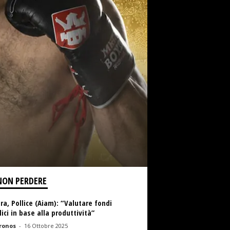
NON PERDERE
ra, Pollice (Aiam): “Valutare fondi
ici in base alla produttività”
ronos
-
16 Ottobre 2025