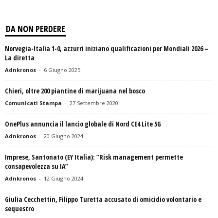
DA NON PERDERE
Norvegia-Italia 1-0, azzurri iniziano qualificazioni per Mondiali 2026 –
La diretta
Adnkronos
-
6 Giugno 2025
Chieri, oltre 200 piantine di marijuana nel bosco
Comunicati Stampa
-
27 Settembre 2020
OnePlus annuncia il lancio globale di Nord CE4 Lite 5G
Adnkronos
-
20 Giugno 2024
Imprese, Santonato (EY Italia): “Risk management permette
consapevolezza su IA”
Adnkronos
-
12 Giugno 2024
Giulia Cecchettin, Filippo Turetta accusato di omicidio volontario e
sequestro