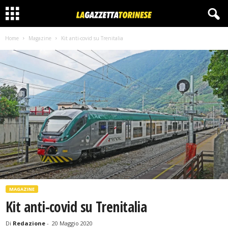
Home
Magazine
Kit anti-covid su Trenitalia
MAGAZINE
Kit anti-covid su Trenitalia
Di
Redazione
-
20 Maggio 2020