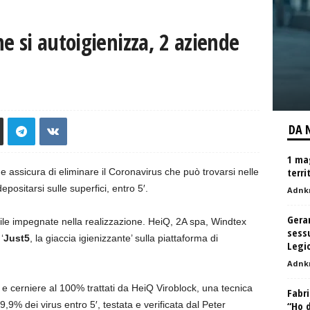
he si autoigienizza, 2 aziende
DA 
1 ma
terri
 assicura di eliminare il Coronavirus che può trovarsi nelle
epositarsi sulle superfici, entro 5′.
Adnk
Gera
sile impegnate nella realizzazione. HeiQ, 2A spa, Windtex
sessu
‘
Just5
, la giaccia igienizzante’ sulla piattaforma di
Legi
Adnk
e cerniere al 100% trattati da HeiQ Viroblock, una tecnica
Fabri
99,9% dei virus entro 5′, testata e verificata dal Peter
“Ho d