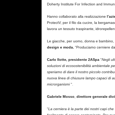
Doherty Institute For Infection and Immuni
Hanno collaborato alla realizzazione
l’az
ProtectV, per il filo da cucire, la bergama
lavora un tessuto traspirante, idrorepellen
Le giacche, per uomo, donna e bambino,
design e moda.
“Produciamo cerniere dal 
Carlo Ilotte, presidente 2ASpa
“
Negli ul
soluzioni di ecosostenibilità ambientale per
speriamo di dare il nostro piccolo contrib
nuova linea di chiusure lampo capaci di a
microrganismi
“.
Gabriele Mosso
,
direttore generale di
“
La cerniera è la parte dei nostri capi che