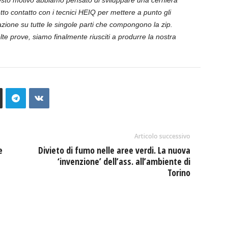
esto motivo abbiamo pensato di sviluppare una cerniera
tto contatto con i tecnici HEIQ per mettere a punto gli
licazione su tutte le singole parti che compongono la zip.
e prove, siamo finalmente riusciti a produrre la nostra
Articolo successivo
e
Divieto di fumo nelle aree verdi. La nuova
‘invenzione’ dell’ass. all’ambiente di
Torino