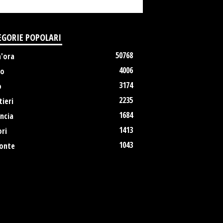
EGORIE POPOLARI
50768
m'ora
4006
no
3174
o
2235
ieri
1684
ncia
1413
ri
1043
onte