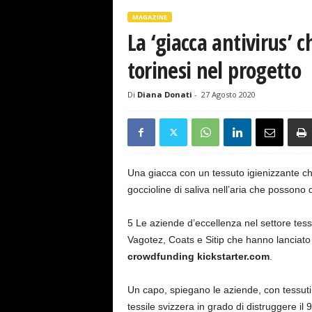
s
e
MAGAZINE
La ‘giacca antivirus’ c
torinesi nel progetto
Di
Diana Donati
-
27 Agosto 2020
Una giacca con un tessuto igienizzante che
goccioline di saliva nell’aria che possono d
5 Le aziende d’eccellenza nel settore tes
Vagotez, Coats e Sitip che hanno lanciato 
crowdfunding kickstarter.com
.
Un capo, spiegano le aziende, con tessuti 
tessile svizzera in grado di distruggere il 