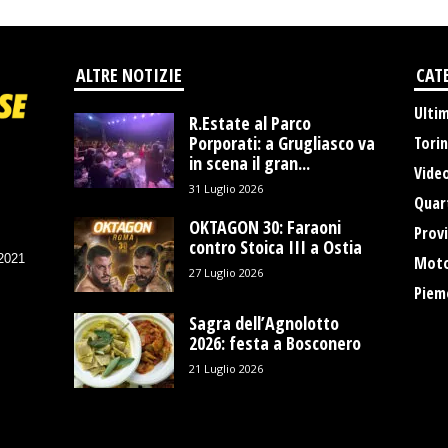
ALTRE NOTIZIE
CAT
Ulti
R.Estate al Parco
Porporati: a Grugliasco va
Tori
in scena il gran...
Vide
31 Luglio 2026
Quart
OKTAGON 30: Faraoni
Provi
contro Stoica III a Ostia
/2021
Moto
27 Luglio 2026
Piem
Sagra dell’Agnolotto
2026: festa a Bosconero
21 Luglio 2026