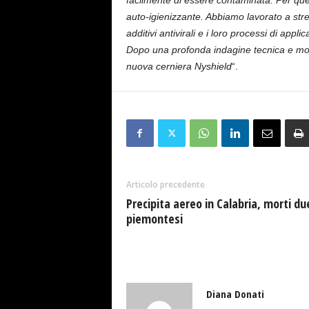
facilmente di essere contaminata. Per qu
auto-igienizzante. Abbiamo lavorato a stre
additivi antivirali e i loro processi di app
Dopo una profonda indagine tecnica e molt
nuova cerniera Nyshield
“.
Articolo precedente
Precipita aereo in Calabria, morti du
piemontesi
Diana Donati