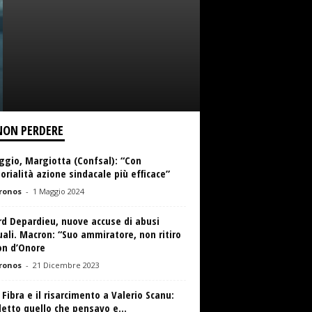
NON PERDERE
ggio, Margiotta (Confsal): “Con
torialità azione sindacale più efficace”
ronos
-
1 Maggio 2024
rd Depardieu, nuove accuse di abusi
ali. Macron: “Suo ammiratore, non ritiro
on d’Onore
ronos
-
21 Dicembre 2023
 Fibra e il risarcimento a Valerio Scanu:
etto quello che pensavo e...