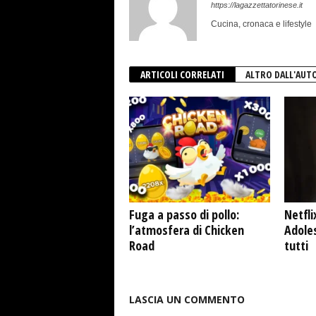
https://lagazzettatorinese.it
Cucina, cronaca e lifestyle
ARTICOLI CORRELATI
ALTRO DALL'AUT
Fuga a passo di pollo:
Netfli
l’atmosfera di Chicken
Adole
Road
tutti
LASCIA UN COMMENTO