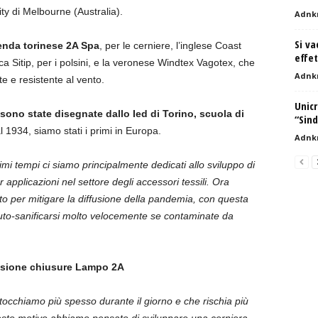
ty di Melbourne (Australia).
Adnk
Si va
ienda torinese 2A Spa
, per le cerniere, l’inglese Coast
effet
sca Sitip, per i polsini, e la veronese Windtex Vagotex, che
Adnk
te e resistente al vento.
Unicr
sono state disegnate dallo Ied di Torino, scuola di
“Sind
1934, siamo stati i primi in Europa.
Adnk
timi tempi ci siamo principalmente dedicati allo sviluppo di
 applicazioni nel settore degli accessori tessili. Ora
uto per mitigare la diffusione della pandemia, con questa
uto-sanificarsi molto velocemente se contaminate da
visione chiusure Lampo 2A
 tocchiamo più spesso durante il giorno e che rischia più