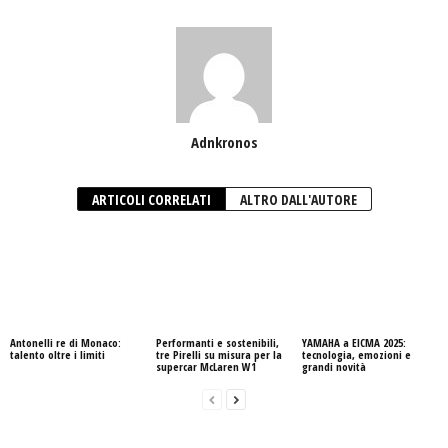
Adnkronos
ARTICOLI CORRELATI
ALTRO DALL'AUTORE
Antonelli re di Monaco:
Performanti e sostenibili,
YAMAHA a EICMA 2025:
talento oltre i limiti
tre Pirelli su misura per la
tecnologia, emozioni e
supercar McLaren W1
grandi novità