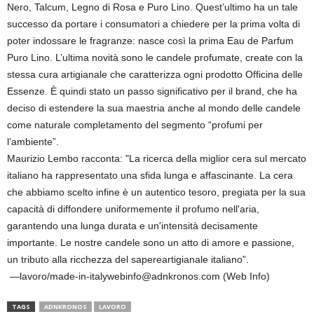
Nero, Talcum, Legno di Rosa e Puro Lino. Quest’ultimo ha un tale
successo da portare i consumatori a chiedere per la prima volta di
poter indossare le fragranze: nasce così la prima Eau de Parfum
Puro Lino. L’ultima novità sono le candele profumate, create con la
stessa cura artigianale che caratterizza ogni prodotto Officina delle
Essenze. È quindi stato un passo significativo per il brand, che ha
deciso di estendere la sua maestria anche al mondo delle candele
come naturale completamento del segmento “profumi per
l’ambiente”.
Maurizio Lembo racconta: "La ricerca della miglior cera sul mercato
italiano ha rappresentato una sfida lunga e affascinante. La cera
che abbiamo scelto infine è un autentico tesoro, pregiata per la sua
capacità di diffondere uniformemente il profumo nell'aria,
garantendo una lunga durata e un'intensità decisamente
importante. Le nostre candele sono un atto di amore e passione,
un tributo alla ricchezza del sapereartigianale italiano”.
—lavoro/made-in-italywebinfo@adnkronos.com (Web Info)
TAGS
ADNKRONOS
LAVORO