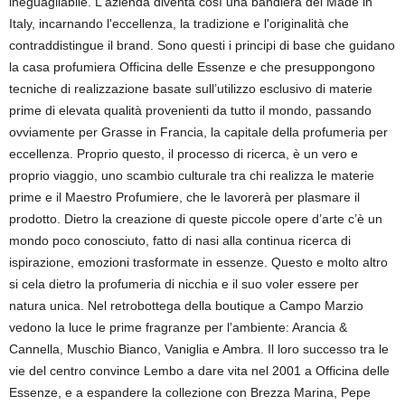
ineguagliabile. L'azienda diventa così una bandiera del Made in
Italy, incarnando l'eccellenza, la tradizione e l'originalità che
contraddistingue il brand. Sono questi i principi di base che guidano
la casa profumiera Officina delle Essenze e che presuppongono
tecniche di realizzazione basate sull’utilizzo esclusivo di materie
prime di elevata qualità provenienti da tutto il mondo, passando
ovviamente per Grasse in Francia, la capitale della profumeria per
eccellenza. Proprio questo, il processo di ricerca, è un vero e
proprio viaggio, uno scambio culturale tra chi realizza le materie
prime e il Maestro Profumiere, che le lavorerà per plasmare il
prodotto. Dietro la creazione di queste piccole opere d’arte c’è un
mondo poco conosciuto, fatto di nasi alla continua ricerca di
ispirazione, emozioni trasformate in essenze. Questo e molto altro
si cela dietro la profumeria di nicchia e il suo voler essere per
natura unica. Nel retrobottega della boutique a Campo Marzio
vedono la luce le prime fragranze per l’ambiente: Arancia &
Cannella, Muschio Bianco, Vaniglia e Ambra. Il loro successo tra le
vie del centro convince Lembo a dare vita nel 2001 a Officina delle
Essenze, e a espandere la collezione con Brezza Marina, Pepe