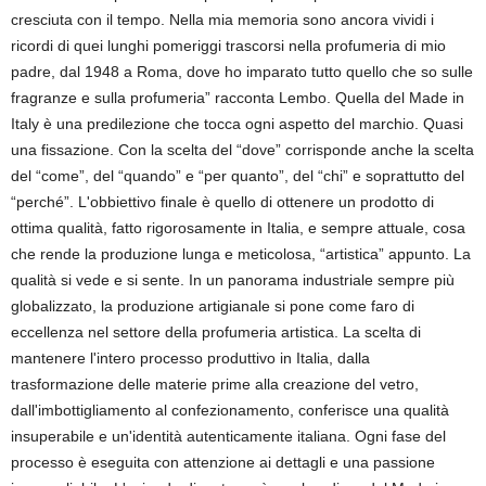
cresciuta con il tempo. Nella mia memoria sono ancora vividi i
ricordi di quei lunghi pomeriggi trascorsi nella profumeria di mio
padre, dal 1948 a Roma, dove ho imparato tutto quello che so sulle
fragranze e sulla profumeria” racconta Lembo. Quella del Made in
Italy è una predilezione che tocca ogni aspetto del marchio. Quasi
una fissazione. Con la scelta del “dove” corrisponde anche la scelta
del “come”, del “quando” e “per quanto”, del “chi” e soprattutto del
“perché”. L'obbiettivo finale è quello di ottenere un prodotto di
ottima qualità, fatto rigorosamente in Italia, e sempre attuale, cosa
che rende la produzione lunga e meticolosa, “artistica” appunto. La
qualità si vede e si sente. In un panorama industriale sempre più
globalizzato, la produzione artigianale si pone come faro di
eccellenza nel settore della profumeria artistica. La scelta di
mantenere l'intero processo produttivo in Italia, dalla
trasformazione delle materie prime alla creazione del vetro,
dall'imbottigliamento al confezionamento, conferisce una qualità
insuperabile e un'identità autenticamente italiana. Ogni fase del
processo è eseguita con attenzione ai dettagli e una passione