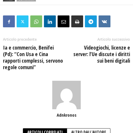
Articolo precedente
Articolo successivo
Ia e commercio, Benifei
Videogiochi, licenze e
(Pd): “Con Usa e Cina
server: l’Ue discute i diritti
rapporti complessi, servono
sui beni digitali
regole comuni”
Adnkronos
ARTICOLI CORRELATI
ALTRO DALL'AUTORE