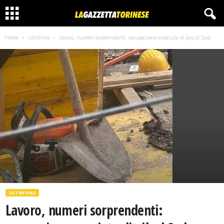
Home
Ultim'ora
Lavoro, numeri sorprendenti: occupazione cresciuta di più al Sud
ULTIM'ORA
Lavoro, numeri sorprendenti: