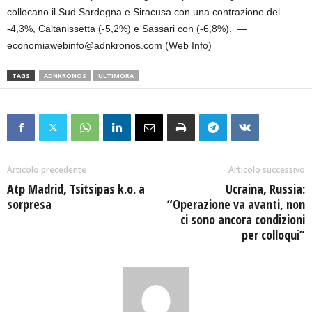
collocano il Sud Sardegna e Siracusa con una contrazione del
-4,3%, Caltanissetta (-5,2%) e Sassari con (-6,8%). —
economiawebinfo@adnkronos.com (Web Info)
TAGS
ADNKRONOS
ULTIMORA
Articolo precedente
Articolo successivo
Atp Madrid, Tsitsipas k.o. a
Ucraina, Russia:
sorpresa
“Operazione va avanti, non
ci sono ancora condizioni
per colloqui”