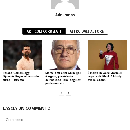
Adnkronos
ARTICOLI CORRELATI
ALTRO DALL'AUTORE
Roland Garros, oggi
Morto a 91 anni Giuseppe
È morto Howard Storm, il
Djokovic-Royer al secondo
Gargani, presidente
regista di ‘Mork & Mindy’:
turno – Diretta
dell’Associazione degli ex
aveva 94 anni
parlamentari
LASCIA UN COMMENTO