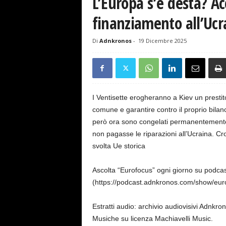
L’Europa s’è desta? Ac
s
e
finanziamento all’Ucr
Di
Adnkronos
-
19 Dicembre 2025
I Ventisette erogheranno a Kiev un prestit
comune e garantire contro il proprio bilanci
però ora sono congelati permanentemente, e 
non pagasse le riparazioni all’Ucraina. Cro
svolta Ue storica
Ascolta “Eurofocus” ogni giorno su podc
(https://podcast.adnkronos.com/show/eurof
Estratti audio: archivio audiovisivi Adnkro
Musiche su licenza Machiavelli Music.